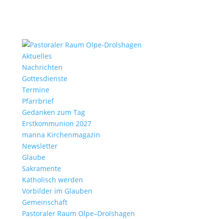
Aktu­elles
Nach­richten
Gottes­dienste
Termine
Pfarr­brief
Gedanken zum Tag
Erst­kom­mu­nion 2027
manna Kirchen­ma­gazin
News­letter
Glaube
Sakra­mente
Katho­lisch werden
Vorbilder im Glauben
Gemein­schaft
Pasto­raler Raum Olpe–Drolshagen