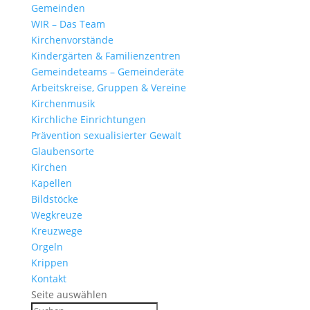
Gemeinden
WIR – Das Team
Kirchen­vor­stände
Kinder­gärten & Familienzentren
Gemein­de­teams – Gemeinderäte
Arbeits­kreise, Gruppen & Vereine
Kirchen­musik
Kirch­liche Einrichtungen
Präven­tion sexua­li­sierter Gewalt
Glau­ben­s­orte
Kirchen
Kapellen
Bild­stöcke
Wegkreuze
Kreuz­wege
Orgeln
Krippen
Kontakt
Seite auswählen