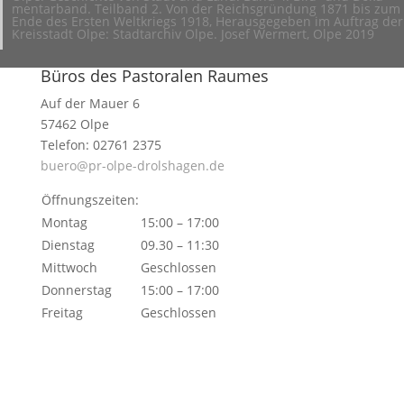
men­tar­band. Teil­band 2. Von der Reichs­grün­dung 1871 bis zum
Ende des Ersten Welt­kriegs 1918, Heraus­ge­geben im Auftrag der
Kreis­stadt Olpe: Stadt­ar­chiv Olpe. Josef Wermert, Olpe 2019
Büros des Pastoralen Raumes
Auf der Mauer 6
57462 Olpe
Telefon: 02761 2375
buero@pr-olpe-drolshagen.de
Öffnungszeiten:
Montag
15:00 – 17:00
Dienstag
09.30 – 11:30
Mittwoch
Geschlossen
Donnerstag
15:00 – 17:00
Freitag
Geschlossen