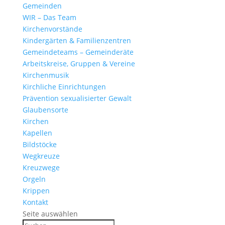
Gemeinden
WIR – Das Team
Kirchen­vor­stände
Kinder­gärten & Familienzentren
Gemein­de­teams – Gemeinderäte
Arbeits­kreise, Gruppen & Vereine
Kirchen­musik
Kirch­liche Einrichtungen
Präven­tion sexua­li­sierter Gewalt
Glau­ben­s­orte
Kirchen
Kapellen
Bild­stöcke
Wegkreuze
Kreuz­wege
Orgeln
Krippen
Kontakt
Seite auswählen