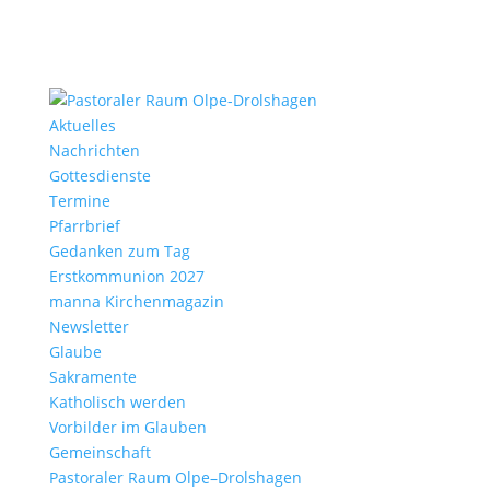
Aktu­elles
Nach­richten
Gottes­dienste
Termine
Pfarr­brief
Gedanken zum Tag
Erst­kom­mu­nion 2027
manna Kirchen­ma­gazin
News­letter
Glaube
Sakra­mente
Katho­lisch werden
Vorbilder im Glauben
Gemein­schaft
Pasto­raler Raum Olpe–Drolshagen