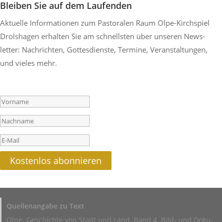
Bleiben Sie auf dem Laufenden
Aktu­elle Infor­ma­tionen zum Pasto­ralen Raum Olpe-Kirch­spiel
Drol­s­hagen erhalten Sie am schnellsten über unseren News­
letter: Nach­richten, Gottes­dienste, Termine, Veran­stal­tungen,
und vieles mehr.
Success!
Kostenlos abon­nieren
Quel­len­an­gabe zu Text
Olpe. Geschichte von Stadt und Land. Band 4. Bild- und Doku­