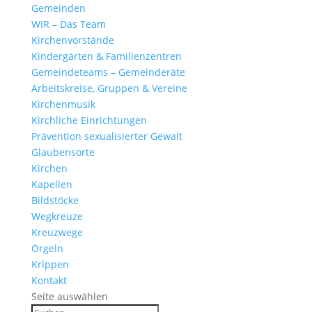
Gemeinden
WIR – Das Team
Kirchen­vor­stände
Kinder­gärten & Familienzentren
Gemein­de­teams – Gemeinderäte
Arbeits­kreise, Gruppen & Vereine
Kirchen­musik
Kirch­liche Einrichtungen
Präven­tion sexua­li­sierter Gewalt
Glau­ben­s­orte
Kirchen
Kapellen
Bild­stöcke
Wegkreuze
Kreuz­wege
Orgeln
Krippen
Kontakt
Seite auswählen