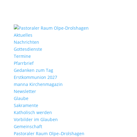
Aktu­elles
Nach­richten
Gottes­dienste
Termine
Pfarr­brief
Gedanken zum Tag
Erst­kom­mu­nion 2027
manna Kirchen­ma­gazin
News­letter
Glaube
Sakra­mente
Katho­lisch werden
Vorbilder im Glauben
Gemein­schaft
Pasto­raler Raum Olpe–Drolshagen