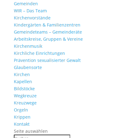
Gemeinden
WIR – Das Team
Kirchen­vor­stände
Kinder­gärten & Familienzentren
Gemein­de­teams – Gemeinderäte
Arbeits­kreise, Gruppen & Vereine
Kirchen­musik
Kirch­liche Einrichtungen
Präven­tion sexua­li­sierter Gewalt
Glau­ben­s­orte
Kirchen
Kapellen
Bild­stöcke
Wegkreuze
Kreuz­wege
Orgeln
Krippen
Kontakt
Seite auswählen