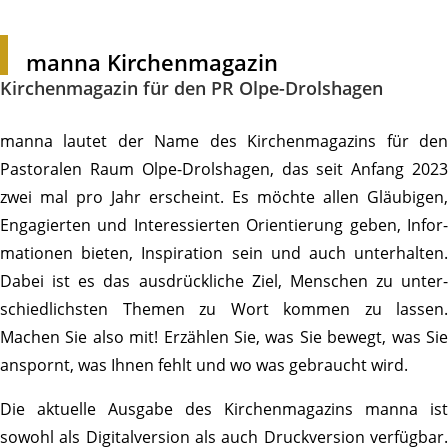
manna Kirchen­ma­gazin
Kirchen­ma­gazin für den PR Olpe-Drolshagen
manna lautet der Name des Kirchen­ma­ga­zins für den
Pasto­ralen Raum Olpe-Drol­s­hagen, das seit Anfang 2023
zwei mal pro Jahr erscheint. Es möchte allen Gläu­bigen,
Enga­gierten und Inter­es­sierten Orien­tie­rung geben, Infor­
ma­tionen bieten, Inspi­ra­tion sein und auch unter­halten.
Dabei ist es das ausdrück­liche Ziel, Menschen zu unter­
schied­lichsten Themen zu Wort kommen zu lassen.
Machen Sie also mit! Erzählen Sie, was Sie bewegt, was Sie
anspornt, was Ihnen fehlt und wo was gebraucht wird.
Die aktu­elle Ausgabe des Kirchen­ma­ga­zins manna ist
sowohl als Digi­tal­ver­sion als auch Druck­ver­sion verfügbar.