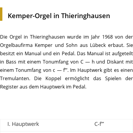
Kemper-Orgel in Thieringhausen
Die Orgel in Thier­ing­hausen wurde im Jahr 1968 von der
Orgel­bau­firma Kemper und Sohn aus Lübeck erbaut. Sie
besitzt ein Manual und ein Pedal. Das Manual ist aufge­teilt
in Bass mit einem Tonum­fang von C — h und Diskant mit
einem Tonum­fang von c — f”’. Im Haupt­werk gibt es einen
Tremu­lanten. Die Koppel ermög­licht das Spielen der
Register aus dem Haupt­werk im Pedal.
I. Haupt­werk
C‑f”’