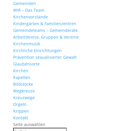
Gemeinden
WIR – Das Team
Kirchen­vor­stände
Kinder­gärten & Familienzentren
Gemein­de­teams – Gemeinderäte
Arbeits­kreise, Gruppen & Vereine
Kirchen­musik
Kirch­liche Einrichtungen
Präven­tion sexua­li­sierter Gewalt
Glau­ben­s­orte
Kirchen
Kapellen
Bild­stöcke
Wegkreuze
Kreuz­wege
Orgeln
Krippen
Kontakt
Seite auswählen