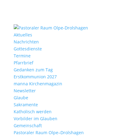
Aktu­elles
Nach­richten
Gottes­dienste
Termine
Pfarr­brief
Gedanken zum Tag
Erst­kom­mu­nion 2027
manna Kirchen­ma­gazin
News­letter
Glaube
Sakra­mente
Katho­lisch werden
Vorbilder im Glauben
Gemein­schaft
Pasto­raler Raum Olpe–Drolshagen