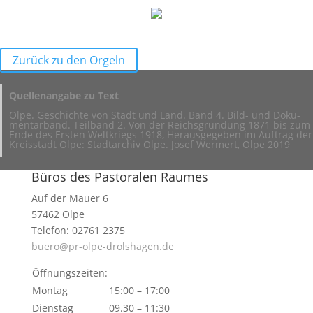
Zurück zu den Orgeln
Quel­len­an­gabe zu Text
Olpe. Geschichte von Stadt und Land. Band 4. Bild- und Doku­
men­tar­band. Teil­band 2. Von der Reichs­grün­dung 1871 bis zum
Ende des Ersten Welt­kriegs 1918, Heraus­ge­geben im Auftrag der
Kreis­stadt Olpe: Stadt­ar­chiv Olpe. Josef Wermert, Olpe 2019
Büros des Pastoralen Raumes
Auf der Mauer 6
57462 Olpe
Telefon: 02761 2375
buero@pr-olpe-drolshagen.de
Öffnungszeiten:
Montag
15:00 – 17:00
Dienstag
09.30 – 11:30