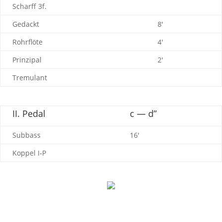
Scharff 3f.
Gedackt
8′
Rohr­flöte
4′
Prin­zipal
2′
Tremu­lant
II. Pedal
c — d”
Subbass
16′
Koppel I‑P