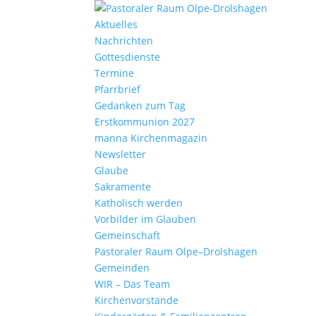
Aktu­elles
Nach­richten
Gottes­dienste
Termine
Pfarr­brief
Gedanken zum Tag
Erst­kom­mu­nion 2027
manna Kirchen­ma­gazin
News­letter
Glaube
Sakra­mente
Katho­lisch werden
Vorbilder im Glauben
Gemein­schaft
Pasto­raler Raum Olpe–Drolshagen
Gemeinden
WIR – Das Team
Kirchen­vor­stände