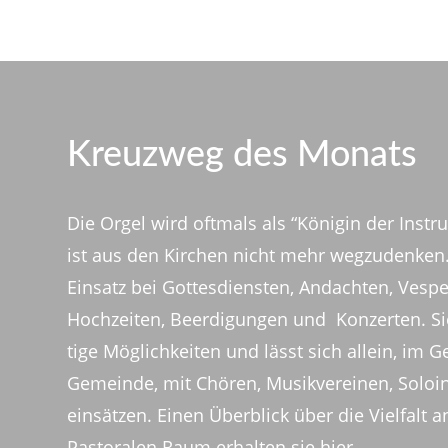
Kreuzweg des Monats
Die Orgel wird oftmals als “Königin der Instr
ist aus den Kirchen nicht mehr wegzu­denke
Einsatz bei Gottes­diensten, Andachten, Vespe
Hoch­zeiten, Beer­di­gungen und Konzerten. Sie 
tige Möglich­keiten und lässt sich allein, im 
Gemeinde, mit Chören, Musik­ver­einen, Solo­in
einsätzen. Einen Über­blick über die Viel­falt 
Pasto­ralen Raum erhalten sie hier.