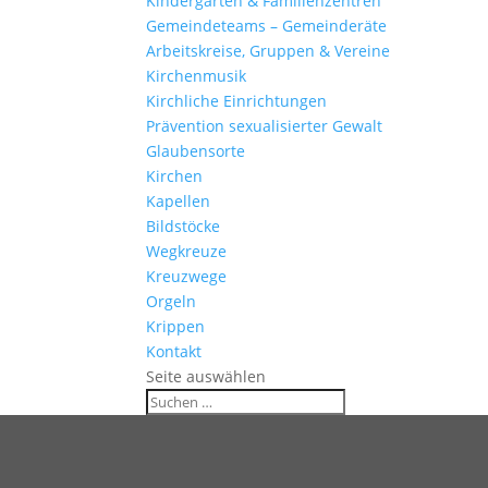
Kinder­gärten & Familienzentren
Gemein­de­teams – Gemeinderäte
Arbeits­kreise, Gruppen & Vereine
Kirchen­musik
Kirch­liche Einrichtungen
Präven­tion sexua­li­sierter Gewalt
Glau­ben­s­orte
Kirchen
Kapellen
Bild­stöcke
Wegkreuze
Kreuz­wege
Orgeln
Krippen
Kontakt
Seite auswählen