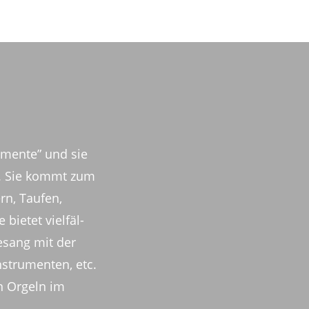
u­mente” und sie
n. Sie kommt zum
rn, Taufen,
bietet viel­fäl­
Gesang mit der
­stru­menten, etc.
an Orgeln im