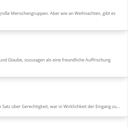
ch große Menschen­gruppen. Aber wie an Weih­nachten, gibt es
und Glaube, sozu­sagen als eine freund­liche Auffri­schung
Satz über Gerech­tig­keit, war in Wirk­lich­keit der Eingang zu…