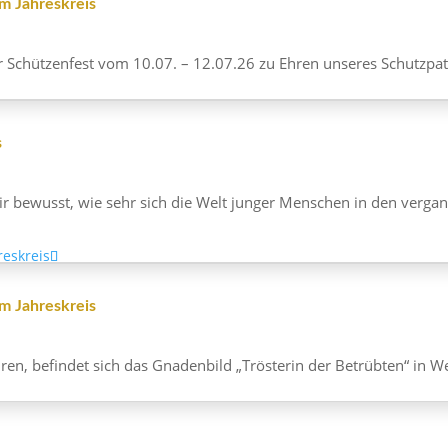
m Jahreskreis
er Schüt­zen­fest vom 10.07. – 12.07.26 zu Ehren unseres Schutz­pa­
s
r bewusst, wie sehr sich die Welt junger Menschen in den vergan­
m Jahreskreis
 befindet sich das Gnaden­bild „Trös­terin der Betrübten“ in Werl. 