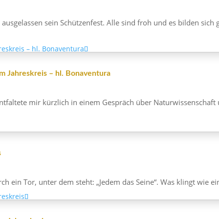
 ausge­lassen sein Schüt­zen­fest. Alle sind froh und es bilden si
 Jahres­kreis – hl. Bonaventura
tfal­tete mir kürz­lich in einem Gespräch über Natur­wis­sen­schaft 
s
rch ein Tor, unter dem steht: „Jedem das Seine“. Was klingt wie ein 