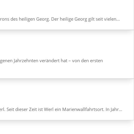
trons des heiligen Georg. Der heilige Georg gilt seit vielen…
genen Jahr­zehnten verän­dert hat – von den ersten
Seit dieser Zeit ist Werl ein Mari­en­wall­fahrtsort. In Jahr…