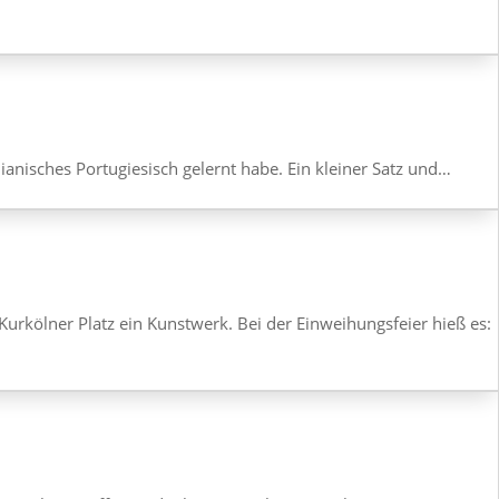
a­ni­sches Portu­gie­sisch gelernt habe. Ein kleiner Satz und…
urkölner Platz ein Kunst­werk. Bei der Einwei­hungs­feier hieß es: