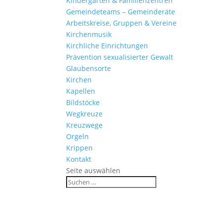
Kinder­gärten & Familienzentren
Gemein­de­teams – Gemeinderäte
Arbeits­kreise, Gruppen & Vereine
Kirchen­musik
Kirch­liche Einrichtungen
Präven­tion sexua­li­sierter Gewalt
Glau­ben­s­orte
Kirchen
Kapellen
Bild­stöcke
Wegkreuze
Kreuz­wege
Orgeln
Krippen
Kontakt
Seite auswählen