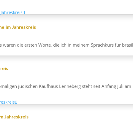
e im Jahreskreis
 waren die ersten Worte, die ich in meinem Sprach­kurs für brasi­li
reis
­ligen jüdi­schen Kauf­haus Lenne­berg steht seit Anfang Juli am K
m Jahreskreis