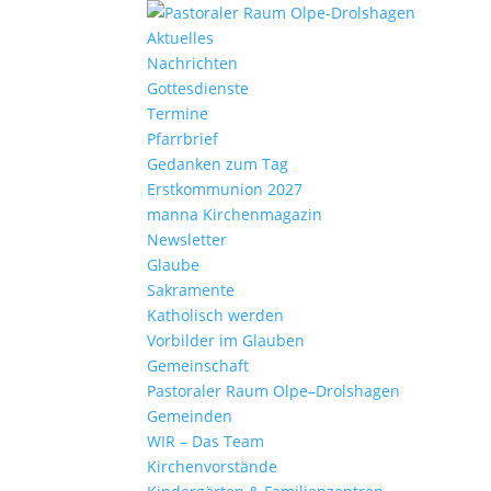
Aktu­elles
Nach­richten
Gottes­dienste
Termine
Pfarr­brief
Gedanken zum Tag
Erst­kom­mu­nion 2027
manna Kirchen­ma­gazin
News­letter
Glaube
Sakra­mente
Katho­lisch werden
Vorbilder im Glauben
Gemein­schaft
Pasto­raler Raum Olpe–Drolshagen
Gemeinden
WIR – Das Team
Kirchen­vor­stände