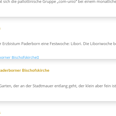
ich die pallot­ti­ni­sche Gruppe „com-unio“ bei einem monat­li­
s
zbistum Pader­born eine Fest­woche: Libori. Die Libo­ri­woche 
ader­borner Bischofskirche
rten, der an der Stadt­mauer entlang geht, der klein aber fein i
s