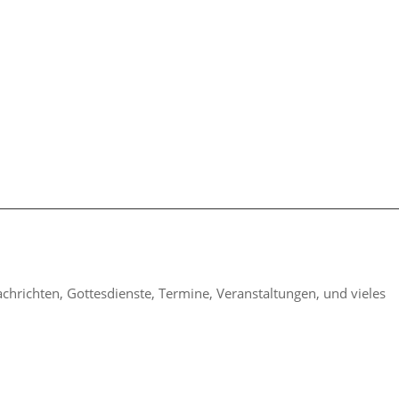
h­richten, Gottes­dienste, Termine, Veran­stal­tungen, und vieles