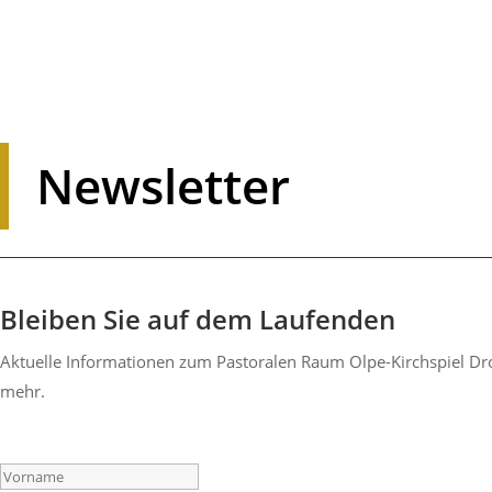
News­letter
Bleiben Sie auf dem Laufenden
Aktu­elle Infor­ma­tionen zum Pasto­ralen Raum Olpe-Kirch­spiel Dro
mehr.
Success!