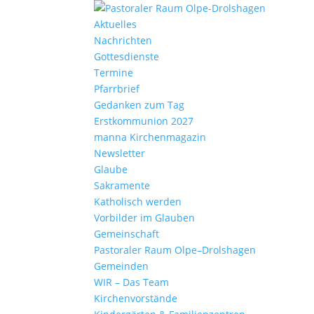
Aktu­elles
Nach­richten
Gottes­dienste
Termine
Pfarr­brief
Gedanken zum Tag
Erst­kom­mu­nion 2027
manna Kirchen­ma­gazin
News­letter
Glaube
Sakra­mente
Katho­lisch werden
Vorbilder im Glauben
Gemein­schaft
Pasto­raler Raum Olpe–Drolshagen
Gemeinden
WIR – Das Team
Kirchen­vor­stände