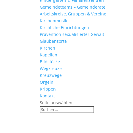
Kinder­gärten & Familienzentren
Gemein­de­teams – Gemeinderäte
Arbeits­kreise, Gruppen & Vereine
Kirchen­musik
Kirch­liche Einrichtungen
Präven­tion sexua­li­sierter Gewalt
Glau­ben­s­orte
Kirchen
Kapellen
Bild­stöcke
Wegkreuze
Kreuz­wege
Orgeln
Krippen
Kontakt
Seite auswählen