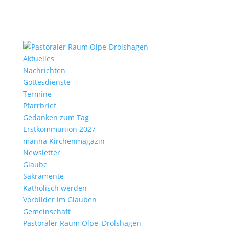
Aktu­elles
Nach­richten
Gottes­dienste
Termine
Pfarr­brief
Gedanken zum Tag
Erst­kom­mu­nion 2027
manna Kirchen­ma­gazin
News­letter
Glaube
Sakra­mente
Katho­lisch werden
Vorbilder im Glauben
Gemein­schaft
Pasto­raler Raum Olpe–Drolshagen