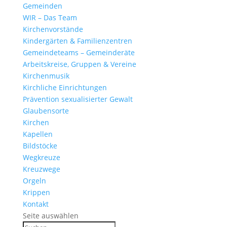
Gemeinden
WIR – Das Team
Kirchen­vor­stände
Kinder­gärten & Familienzentren
Gemein­de­teams – Gemeinderäte
Arbeits­kreise, Gruppen & Vereine
Kirchen­musik
Kirch­liche Einrichtungen
Präven­tion sexua­li­sierter Gewalt
Glau­ben­s­orte
Kirchen
Kapellen
Bild­stöcke
Wegkreuze
Kreuz­wege
Orgeln
Krippen
Kontakt
Seite auswählen