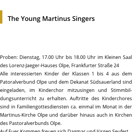
The Young Martinus Singers
Proben: Dienstag, 17.00 Uhr bis 18.00 Uhr im Kleinen Saal
des Lorenz-Jaeger-Hauses Olpe, Frank­furter Straße 24
Alle inter­es­sierten Kinder der Klassen 1 bis 4 aus dem
Patoral­ver­bund Olpe und dem Dekanat Südsauer­land sind
einge­laden, im Kinder­chor mitzu­singen und Stimm­bil­
dungs­un­ter­richt zu erhalten. Auftritte des Kinder­chores
sind in Fami­li­en­got­tes­diensten ca. einmal im Monat in der
Martinus-Kirche Olpe und darüber hinaus auch in Kirchen
des Pasto­ral­ver­bunds Olpe.
Auf Euer Kommen freuen sich Dagmar und Jürgen Seufert.