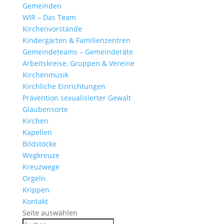
Gemeinden
WIR – Das Team
Kirchen­vor­stände
Kinder­gärten & Familienzentren
Gemein­de­teams – Gemeinderäte
Arbeits­kreise, Gruppen & Vereine
Kirchen­musik
Kirch­liche Einrichtungen
Präven­tion sexua­li­sierter Gewalt
Glau­ben­s­orte
Kirchen
Kapellen
Bild­stöcke
Wegkreuze
Kreuz­wege
Orgeln
Krippen
Kontakt
Seite auswählen