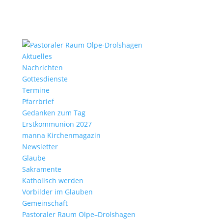
Aktu­elles
Nach­richten
Gottes­dienste
Termine
Pfarr­brief
Gedanken zum Tag
Erst­kom­mu­nion 2027
manna Kirchen­ma­gazin
News­letter
Glaube
Sakra­mente
Katho­lisch werden
Vorbilder im Glauben
Gemein­schaft
Pasto­raler Raum Olpe–Drolshagen