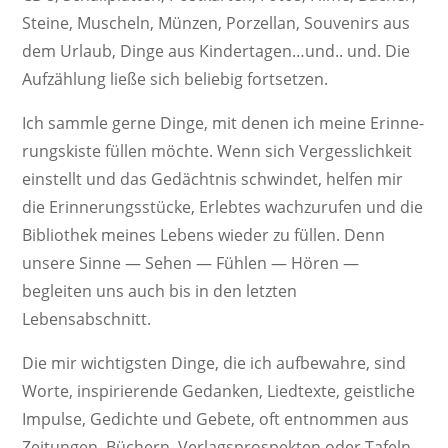
Steine, Muscheln, Münzen, Porzellan, Souve­nirs aus
dem Urlaub, Dinge aus Kindertagen…und.. und. Die
Aufzäh­lung ließe sich beliebig fortsetzen.
Ich sammle gerne Dinge, mit denen ich meine Erin­ne­
rungs­kiste füllen möchte. Wenn sich Vergess­lich­keit
einstellt und das Gedächtnis schwindet, helfen mir
die Erin­ne­rungs­stücke, Erlebtes wach­zu­rufen und die
Biblio­thek meines Lebens wieder zu füllen. Denn
unsere Sinne — Sehen — Fühlen — Hören —
begleiten uns auch bis in den letzten
Lebensabschnitt.
Die mir wich­tigsten Dinge, die ich aufbe­wahre, sind
Worte, inspi­rie­rende Gedanken, Lied­texte, geist­liche
Impulse, Gedichte und Gebete, oft entnommen aus
Zeitungen, Büchern, Verlags­pro­spekten oder Tafeln