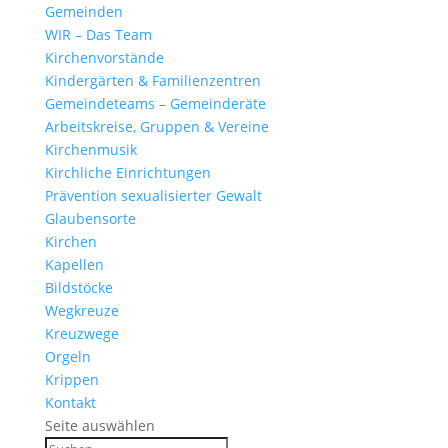
Gemeinden
WIR – Das Team
Kirchen­vor­stände
Kinder­gärten & Familienzentren
Gemein­de­teams – Gemeinderäte
Arbeits­kreise, Gruppen & Vereine
Kirchen­musik
Kirch­liche Einrichtungen
Präven­tion sexua­li­sierter Gewalt
Glau­ben­s­orte
Kirchen
Kapellen
Bild­stöcke
Wegkreuze
Kreuz­wege
Orgeln
Krippen
Kontakt
Seite auswählen