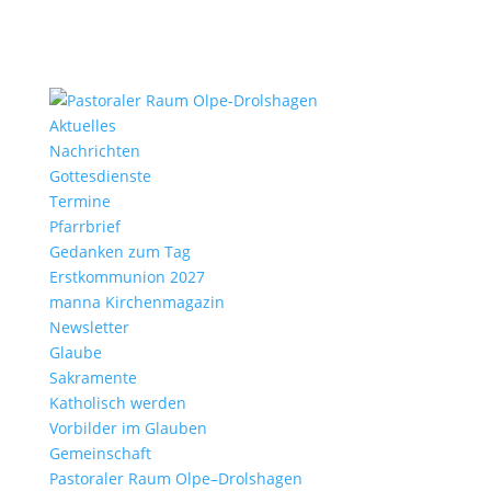
Aktu­elles
Nach­richten
Gottes­dienste
Termine
Pfarr­brief
Gedanken zum Tag
Erst­kom­mu­nion 2027
manna Kirchen­ma­gazin
News­letter
Glaube
Sakra­mente
Katho­lisch werden
Vorbilder im Glauben
Gemein­schaft
Pasto­raler Raum Olpe–Drolshagen