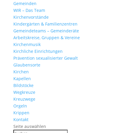
Gemeinden
WIR – Das Team
Kirchen­vor­stände
Kinder­gärten & Familienzentren
Gemein­de­teams – Gemeinderäte
Arbeits­kreise, Gruppen & Vereine
Kirchen­musik
Kirch­liche Einrichtungen
Präven­tion sexua­li­sierter Gewalt
Glau­ben­s­orte
Kirchen
Kapellen
Bild­stöcke
Wegkreuze
Kreuz­wege
Orgeln
Krippen
Kontakt
Seite auswählen