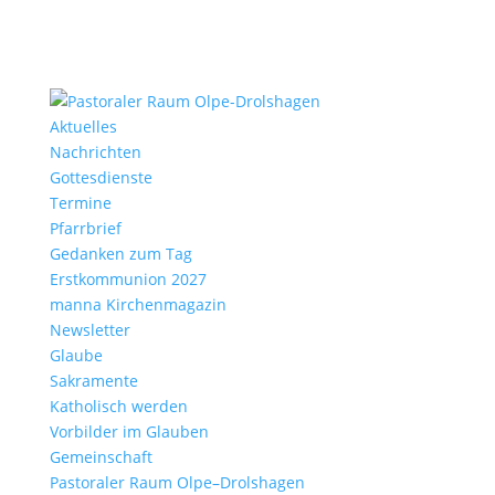
Aktu­elles
Nach­richten
Gottes­dienste
Termine
Pfarr­brief
Gedanken zum Tag
Erst­kom­mu­nion 2027
manna Kirchen­ma­gazin
News­letter
Glaube
Sakra­mente
Katho­lisch werden
Vorbilder im Glauben
Gemein­schaft
Pasto­raler Raum Olpe–Drolshagen