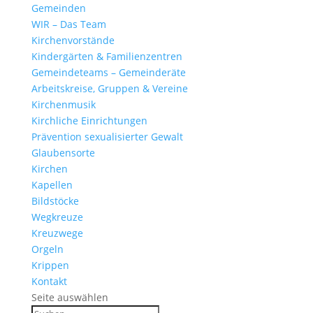
Gemeinden
WIR – Das Team
Kirchen­vor­stände
Kinder­gärten & Familienzentren
Gemein­de­teams – Gemeinderäte
Arbeits­kreise, Gruppen & Vereine
Kirchen­musik
Kirch­liche Einrichtungen
Präven­tion sexua­li­sierter Gewalt
Glau­ben­s­orte
Kirchen
Kapellen
Bild­stöcke
Wegkreuze
Kreuz­wege
Orgeln
Krippen
Kontakt
Seite auswählen