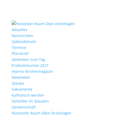
Aktu­elles
Nach­richten
Gottes­dienste
Termine
Pfarr­brief
Gedanken zum Tag
Erst­kom­mu­nion 2027
manna Kirchen­ma­gazin
News­letter
Glaube
Sakra­mente
Katho­lisch werden
Vorbilder im Glauben
Gemein­schaft
Pasto­raler Raum Olpe–Drolshagen