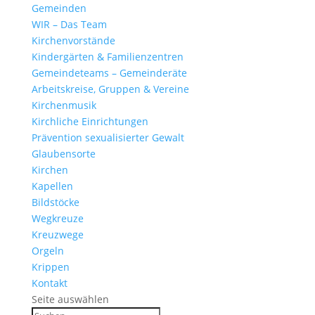
Gemeinden
WIR – Das Team
Kirchen­vor­stände
Kinder­gärten & Familienzentren
Gemein­de­teams – Gemeinderäte
Arbeits­kreise, Gruppen & Vereine
Kirchen­musik
Kirch­liche Einrichtungen
Präven­tion sexua­li­sierter Gewalt
Glau­ben­s­orte
Kirchen
Kapellen
Bild­stöcke
Wegkreuze
Kreuz­wege
Orgeln
Krippen
Kontakt
Seite auswählen