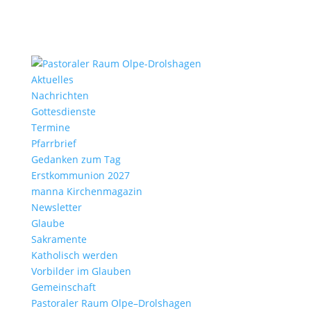
Aktu­elles
Nach­richten
Gottes­dienste
Termine
Pfarr­brief
Gedanken zum Tag
Erst­kom­mu­nion 2027
manna Kirchen­ma­gazin
News­letter
Glaube
Sakra­mente
Katho­lisch werden
Vorbilder im Glauben
Gemein­schaft
Pasto­raler Raum Olpe–Drolshagen