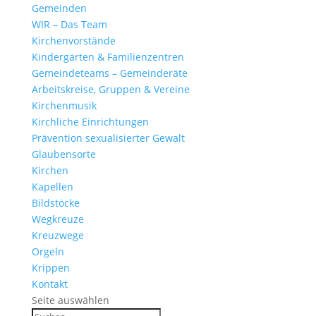
Gemeinden
WIR – Das Team
Kirchen­vor­stände
Kinder­gärten & Familienzentren
Gemein­de­teams – Gemeinderäte
Arbeits­kreise, Gruppen & Vereine
Kirchen­musik
Kirch­liche Einrichtungen
Präven­tion sexua­li­sierter Gewalt
Glau­ben­s­orte
Kirchen
Kapellen
Bild­stöcke
Wegkreuze
Kreuz­wege
Orgeln
Krippen
Kontakt
Seite auswählen