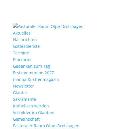
Aktu­elles
Nach­richten
Gottes­dienste
Termine
Pfarr­brief
Gedanken zum Tag
Erst­kom­mu­nion 2027
manna Kirchen­ma­gazin
News­letter
Glaube
Sakra­mente
Katho­lisch werden
Vorbilder im Glauben
Gemein­schaft
Pasto­raler Raum Olpe–Drolshagen