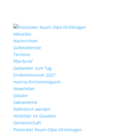
Aktu­elles
Nach­richten
Gottes­dienste
Termine
Pfarr­brief
Gedanken zum Tag
Erst­kom­mu­nion 2027
manna Kirchen­ma­gazin
News­letter
Glaube
Sakra­mente
Katho­lisch werden
Vorbilder im Glauben
Gemein­schaft
Pasto­raler Raum Olpe–Drolshagen