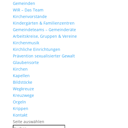
Gemeinden
WIR – Das Team
Kirchen­vor­stände
Kinder­gärten & Familienzentren
Gemein­de­teams – Gemeinderäte
Arbeits­kreise, Gruppen & Vereine
Kirchen­musik
Kirch­liche Einrichtungen
Präven­tion sexua­li­sierter Gewalt
Glau­ben­s­orte
Kirchen
Kapellen
Bild­stöcke
Wegkreuze
Kreuz­wege
Orgeln
Krippen
Kontakt
Seite auswählen