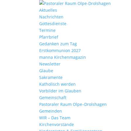
Aktu­elles
Nach­richten
Gottes­dienste
Termine
Pfarr­brief
Gedanken zum Tag
Erst­kom­mu­nion 2027
manna Kirchen­ma­gazin
News­letter
Glaube
Sakra­mente
Katho­lisch werden
Vorbilder im Glauben
Gemein­schaft
Pasto­raler Raum Olpe–Drolshagen
Gemeinden
WIR – Das Team
Kirchen­vor­stände