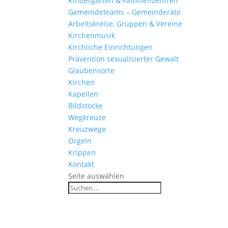
Kinder­gärten & Familienzentren
Gemein­de­teams – Gemeinderäte
Arbeits­kreise, Gruppen & Vereine
Kirchen­musik
Kirch­liche Einrichtungen
Präven­tion sexua­li­sierter Gewalt
Glau­ben­s­orte
Kirchen
Kapellen
Bild­stöcke
Wegkreuze
Kreuz­wege
Orgeln
Krippen
Kontakt
Seite auswählen