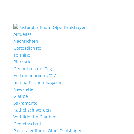
Aktu­elles
Nach­richten
Gottes­dienste
Termine
Pfarr­brief
Gedanken zum Tag
Erst­kom­mu­nion 2027
manna Kirchen­ma­gazin
News­letter
Glaube
Sakra­mente
Katho­lisch werden
Vorbilder im Glauben
Gemein­schaft
Pasto­raler Raum Olpe–Drolshagen