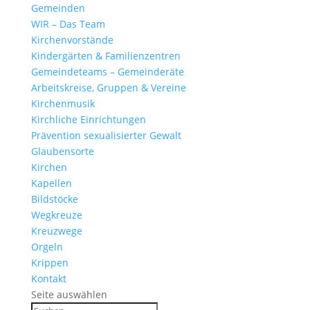
Gemeinden
WIR – Das Team
Kirchen­vor­stände
Kinder­gärten & Familienzentren
Gemein­de­teams – Gemeinderäte
Arbeits­kreise, Gruppen & Vereine
Kirchen­musik
Kirch­liche Einrichtungen
Präven­tion sexua­li­sierter Gewalt
Glau­ben­s­orte
Kirchen
Kapellen
Bild­stöcke
Wegkreuze
Kreuz­wege
Orgeln
Krippen
Kontakt
Seite auswählen