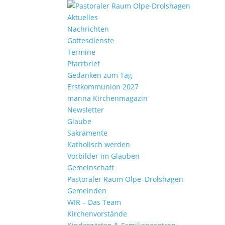
Aktu­elles
Nach­richten
Gottes­dienste
Termine
Pfarr­brief
Gedanken zum Tag
Erst­kom­mu­nion 2027
manna Kirchen­ma­gazin
News­letter
Glaube
Sakra­mente
Katho­lisch werden
Vorbilder im Glauben
Gemein­schaft
Pasto­raler Raum Olpe–Drolshagen
Gemeinden
WIR – Das Team
Kirchen­vor­stände