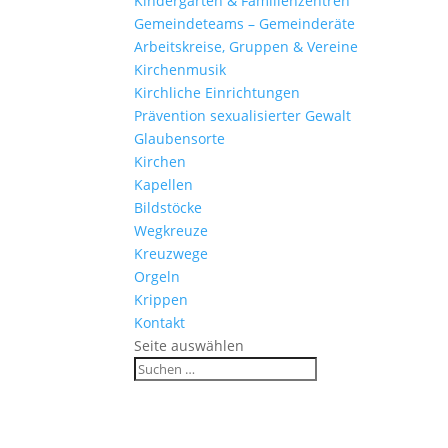
Kinder­gärten & Familienzentren
Gemein­de­teams – Gemeinderäte
Arbeits­kreise, Gruppen & Vereine
Kirchen­musik
Kirch­liche Einrichtungen
Präven­tion sexua­li­sierter Gewalt
Glau­ben­s­orte
Kirchen
Kapellen
Bild­stöcke
Wegkreuze
Kreuz­wege
Orgeln
Krippen
Kontakt
Seite auswählen