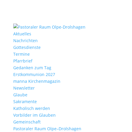
Aktu­elles
Nach­richten
Gottes­dienste
Termine
Pfarr­brief
Gedanken zum Tag
Erst­kom­mu­nion 2027
manna Kirchen­ma­gazin
News­letter
Glaube
Sakra­mente
Katho­lisch werden
Vorbilder im Glauben
Gemein­schaft
Pasto­raler Raum Olpe–Drolshagen