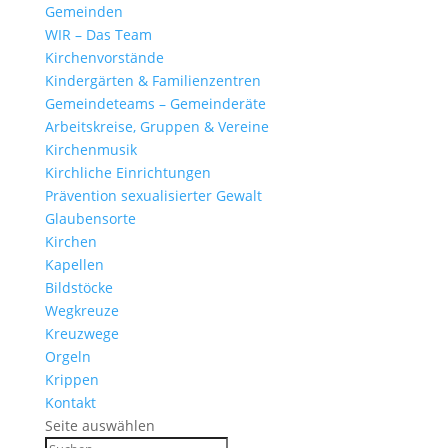
Gemeinden
WIR – Das Team
Kirchen­vor­stände
Kinder­gärten & Familienzentren
Gemein­de­teams – Gemeinderäte
Arbeits­kreise, Gruppen & Vereine
Kirchen­musik
Kirch­liche Einrichtungen
Präven­tion sexua­li­sierter Gewalt
Glau­ben­s­orte
Kirchen
Kapellen
Bild­stöcke
Wegkreuze
Kreuz­wege
Orgeln
Krippen
Kontakt
Seite auswählen