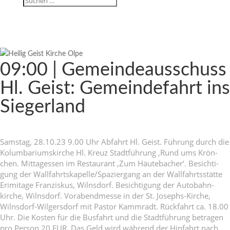
09:00 | Gemein­de­aus­schuss
Hl. Geist: Gemein­de­fahrt ins
Siegerland
Samstag, 28.10.23 9.00 Uhr Abfahrt Hl. Geist. Führung durch die
Kolum­ba­ri­ums­kirche Hl. Kreuz Stadt­füh­rung ‚Rund ums Krön­
chen. Mittag­essen im Restau­rant ‚Zum Häute­ba­cher‘. Besich­ti­
gung der Wallfahrtskapelle/Spaziergang an der Wall­fahrts­stätte
Erimi­tage Fran­ziskus, Wilns­dorf. Besich­ti­gung der Auto­bahn­
kirche, Wilns­dorf. Vorabend­messe in der St. Josephs-Kirche,
Wilns­dorf-Wilgers­dorf mit Pastor Kamm­radt. Rück­fahrt ca. 18.00
Uhr. Die Kosten für die Busfahrt und die Stadt­füh­rung betragen
pro Person 20 EUR. Das Geld wird während der Hinfahrt nach