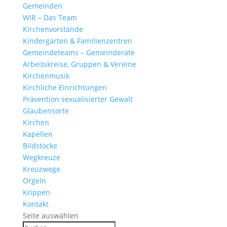
Gemeinden
WIR – Das Team
Kirchen­vor­stände
Kinder­gärten & Familienzentren
Gemein­de­teams – Gemeinderäte
Arbeits­kreise, Gruppen & Vereine
Kirchen­musik
Kirch­liche Einrichtungen
Präven­tion sexua­li­sierter Gewalt
Glau­ben­s­orte
Kirchen
Kapellen
Bild­stöcke
Wegkreuze
Kreuz­wege
Orgeln
Krippen
Kontakt
Seite auswählen