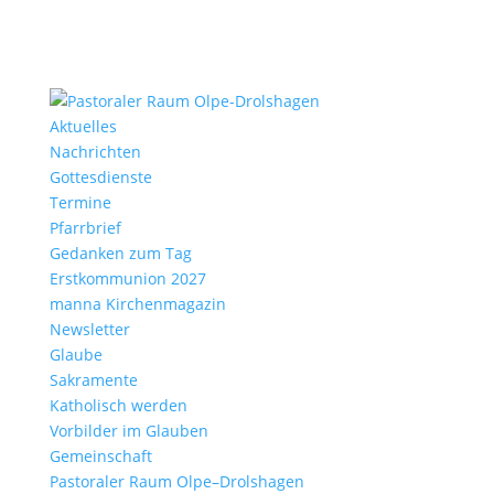
Aktu­elles
Nach­richten
Gottes­dienste
Termine
Pfarr­brief
Gedanken zum Tag
Erst­kom­mu­nion 2027
manna Kirchen­ma­gazin
News­letter
Glaube
Sakra­mente
Katho­lisch werden
Vorbilder im Glauben
Gemein­schaft
Pasto­raler Raum Olpe–Drolshagen