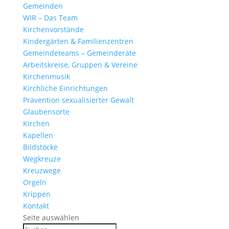
Gemeinden
WIR – Das Team
Kirchen­vor­stände
Kinder­gärten & Familienzentren
Gemein­de­teams – Gemeinderäte
Arbeits­kreise, Gruppen & Vereine
Kirchen­musik
Kirch­liche Einrichtungen
Präven­tion sexua­li­sierter Gewalt
Glau­ben­s­orte
Kirchen
Kapellen
Bild­stöcke
Wegkreuze
Kreuz­wege
Orgeln
Krippen
Kontakt
Seite auswählen