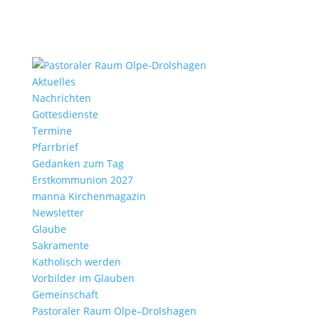
Aktu­elles
Nach­richten
Gottes­dienste
Termine
Pfarr­brief
Gedanken zum Tag
Erst­kom­mu­nion 2027
manna Kirchen­ma­gazin
News­letter
Glaube
Sakra­mente
Katho­lisch werden
Vorbilder im Glauben
Gemein­schaft
Pasto­raler Raum Olpe–Drolshagen