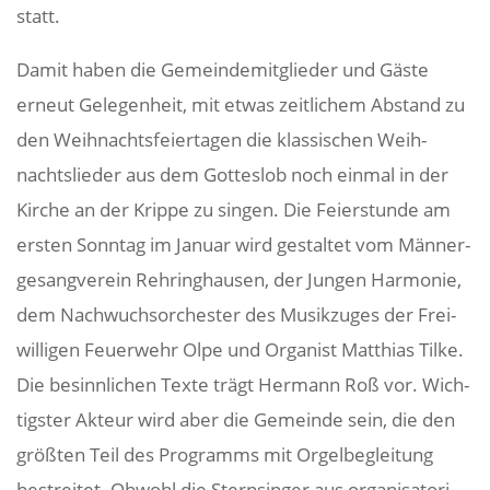
statt.
Damit haben die Gemein­de­mit­glieder und Gäste
erneut Gele­gen­heit, mit etwas zeit­li­chem Abstand zu
den Weih­nachts­fei­er­tagen die klas­si­schen Weih­
nachts­lieder aus dem Gotteslob noch einmal in der
Kirche an der Krippe zu singen. Die Feier­stunde am
ersten Sonntag im Januar wird gestaltet vom Männer­
ge­sang­verein Rehring­hausen, der Jungen Harmonie,
dem Nach­wuchs­or­chester des Musik­zuges der Frei­
wil­ligen Feuer­wehr Olpe und Orga­nist Matthias Tilke.
Die besinn­li­chen Texte trägt Hermann Roß vor. Wich­
tigster Akteur wird aber die Gemeinde sein, die den
größten Teil des Programms mit Orgel­be­glei­tung
bestreitet. Obwohl die Stern­singer aus orga­ni­sa­to­ri­