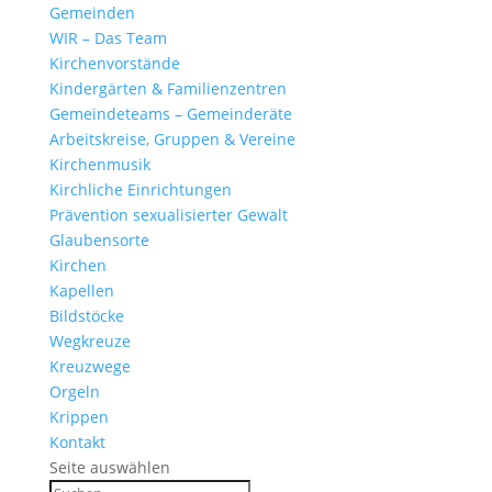
Gemeinden
WIR – Das Team
Kirchen­vor­stände
Kinder­gärten & Familienzentren
Gemein­de­teams – Gemeinderäte
Arbeits­kreise, Gruppen & Vereine
Kirchen­musik
Kirch­liche Einrichtungen
Präven­tion sexua­li­sierter Gewalt
Glau­ben­s­orte
Kirchen
Kapellen
Bild­stöcke
Wegkreuze
Kreuz­wege
Orgeln
Krippen
Kontakt
Seite auswählen