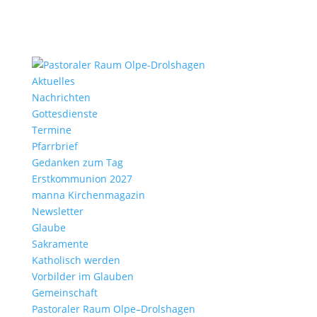
Aktu­elles
Nach­richten
Gottes­dienste
Termine
Pfarr­brief
Gedanken zum Tag
Erst­kom­mu­nion 2027
manna Kirchen­ma­gazin
News­letter
Glaube
Sakra­mente
Katho­lisch werden
Vorbilder im Glauben
Gemein­schaft
Pasto­raler Raum Olpe–Drolshagen