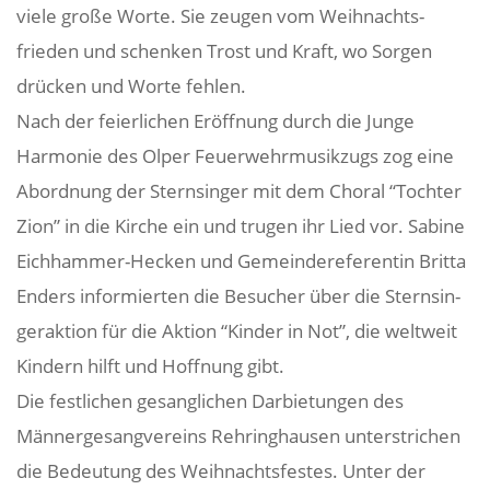
viele große Worte. Sie zeugen vom Weih­nachts­
frieden und schenken Trost und Kraft, wo Sorgen
drücken und Worte fehlen.
Nach der feier­li­chen Eröff­nung durch die Junge
Harmonie des Olper Feuer­wehr­mu­sik­zugs zog eine
Abord­nung der Stern­singer mit dem Choral “Tochter
Zion” in die Kirche ein und trugen ihr Lied vor. Sabine
Eich­hammer-Hecken und Gemein­de­re­fe­rentin Britta
Enders infor­mierten die Besu­cher über die Stern­sin­
ger­ak­tion für die Aktion “Kinder in Not”, die welt­weit
Kindern hilft und Hoff­nung gibt.
Die fest­li­chen gesang­li­chen Darbie­tungen des
Männer­ge­sang­ver­eins Rehring­hausen unter­stri­chen
die Bedeu­tung des Weih­nachts­festes. Unter der