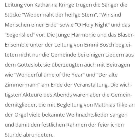
Leitung von Katha­rina Kringe trugen die Sänger die
Stücke “Wieder naht der heil’ge Stern”, “Wir sind
Menschen einer Erde” sowie “O Holy Night” und das
“Segens­lied” vor. Die Junge Harmonie und das Bläser-
Ensemble unter der Leitung von Emmi Bosch beglei­
teten nicht nur die Gemeinde bei einigen Liedern aus
dem Gotteslob, sie über­zeugten auch mit Beiträgen
wie “Wonderful time of the Year” und “Der alte
Zimmer­mann” am Ende der Veran­stal­tung. Die wich­
tigsten Akteure des Abends waren aber die Gemein­
de­mit­glieder, die mit Beglei­tung von Matthias Tilke an
der Orgel viele bekannte Weih­nachts­lieder sangen
und damit den fest­li­chen Rahmen der feier­li­chen
Stunde abrundeten.