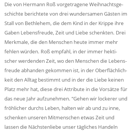
Die von Hermann Roß vorge­tra­gene Weih­nachts­ge­
schichte berich­tete von drei wunder­samen Gästen im
Stall von Beth­lehem, die dem Kind in der Krippe ihre
Gaben Lebens­freude, Zeit und Liebe schenkten. Drei
Merk­male, die den Menschen heute immer mehr
fehlen würden. Roß empfahl, in der immer hekti­
scher werdenden Zeit, wo den Menschen die Lebens­
freude abhanden gekommen ist, in der Ober­fläch­lich­
keit den Alltag bestimmt und in der die Liebe keinen
Platz mehr hat, diese drei Attri­bute in die Vorsätze für
das neue Jahr aufzu­nehmen. “Gehen wir lockerer und
fröh­li­cher durchs Leben, halten wir ab und zu inne,
schenken unseren Mitmen­schen etwas Zeit und
lassen die Nächs­ten­liebe unser tägli­ches Handeln