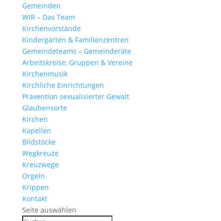
Gemeinden
WIR – Das Team
Kirchen­vor­stände
Kinder­gärten & Familienzentren
Gemein­de­teams – Gemeinderäte
Arbeits­kreise, Gruppen & Vereine
Kirchen­musik
Kirch­liche Einrichtungen
Präven­tion sexua­li­sierter Gewalt
Glau­ben­s­orte
Kirchen
Kapellen
Bild­stöcke
Wegkreuze
Kreuz­wege
Orgeln
Krippen
Kontakt
Seite auswählen