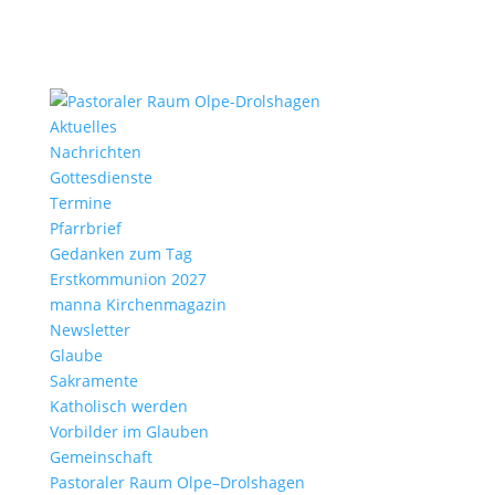
Aktu­elles
Nach­richten
Gottes­dienste
Termine
Pfarr­brief
Gedanken zum Tag
Erst­kom­mu­nion 2027
manna Kirchen­ma­gazin
News­letter
Glaube
Sakra­mente
Katho­lisch werden
Vorbilder im Glauben
Gemein­schaft
Pasto­raler Raum Olpe–Drolshagen