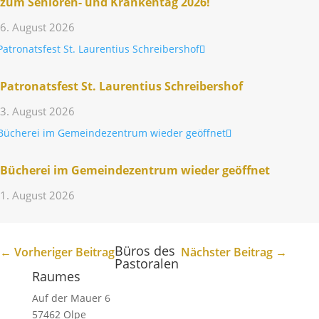
zum Senioren- und Kran­kentag 2026!
6. August 2026
Patro­nats­fest St. Lauren­tius Schreibershof
3. August 2026
Bücherei im Gemein­de­zen­trum wieder geöffnet
1. August 2026
Büros des
←
Vorheriger Beitrag
Nächster Beitrag
→
Pastoralen
Raumes
Auf der Mauer 6
57462 Olpe