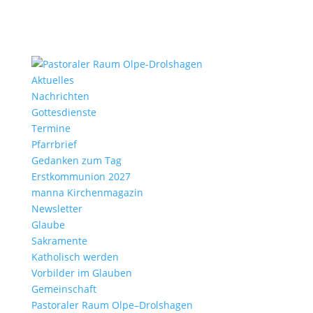
Aktu­elles
Nach­richten
Gottes­dienste
Termine
Pfarr­brief
Gedanken zum Tag
Erst­kom­mu­nion 2027
manna Kirchen­ma­gazin
News­letter
Glaube
Sakra­mente
Katho­lisch werden
Vorbilder im Glauben
Gemein­schaft
Pasto­raler Raum Olpe–Drolshagen