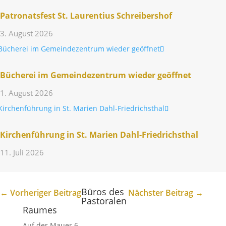
Patro­nats­fest St. Lauren­tius Schreibershof
3. August 2026
Bücherei im Gemein­de­zen­trum wieder geöffnet
1. August 2026
Kirchen­füh­rung in St. Marien Dahl-Friedrichsthal
11. Juli 2026
Büros des
←
Vorheriger Beitrag
Nächster Beitrag
→
Pastoralen
Raumes
Auf der Mauer 6