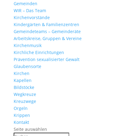
Gemeinden
WIR – Das Team
Kirchen­vor­stände
Kinder­gärten & Familienzentren
Gemein­de­teams – Gemeinderäte
Arbeits­kreise, Gruppen & Vereine
Kirchen­musik
Kirch­liche Einrichtungen
Präven­tion sexua­li­sierter Gewalt
Glau­ben­s­orte
Kirchen
Kapellen
Bild­stöcke
Wegkreuze
Kreuz­wege
Orgeln
Krippen
Kontakt
Seite auswählen