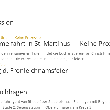
ssion
mmel­fahrt in St. Martinus — Keine Pr
n den vergan­genen Tagen findet die Eucha­ris­tie­feier an Christi Hi
kapelle. Die Prozes­sion muss in diesem Jahr leider...
ng d. Fronleichnamsfeier
Eichhagen
Himmel­fahrt geht von Rhode über Stade bis nach Eich­hagen mit Beglei
 Stade 2. Segens­sta­tion — Ober­eich­hagen, am Kreuz 3....