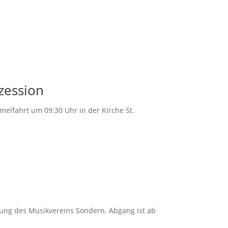
ozession
mmel­fahrt um 09:30 Uhr in der Kirche St.
­tung des Musik­ver­eins Sondern. Abgang ist ab