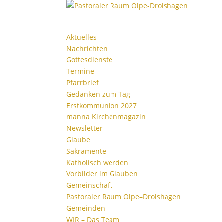
Aktu­elles
Nach­richten
Gottes­dienste
Termine
Pfarr­brief
Gedanken zum Tag
Erst­kom­mu­nion 2027
manna Kirchen­ma­gazin
News­letter
Glaube
Sakra­mente
Katho­lisch werden
Vorbilder im Glauben
Gemein­schaft
Pasto­raler Raum Olpe–Drolshagen
Gemeinden
WIR – Das Team