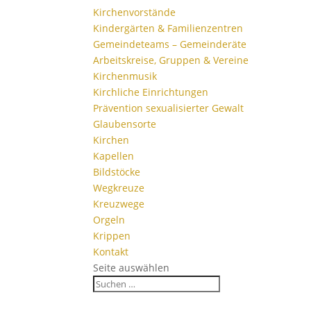
Kirchen­vor­stände
Kinder­gärten & Familienzentren
Gemein­de­teams – Gemeinderäte
Arbeits­kreise, Gruppen & Vereine
Kirchen­musik
Kirch­liche Einrichtungen
Präven­tion sexua­li­sierter Gewalt
Glau­ben­s­orte
Kirchen
Kapellen
Bild­stöcke
Wegkreuze
Kreuz­wege
Orgeln
Krippen
Kontakt
Seite auswählen