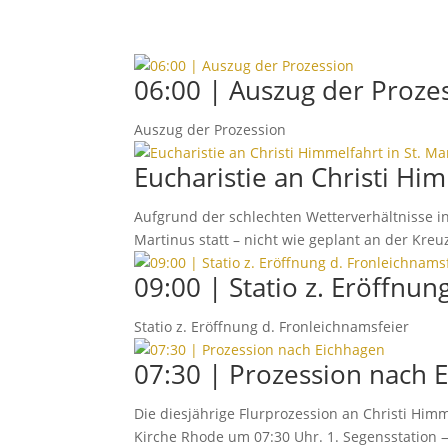
06:00 | Auszug der Proze
Auszug der Prozession
Eucha­ristie an Christi Hi
Aufgrund der schlechten Wetter­ver­hält­nisse i
Martinus statt – nicht wie geplant an der Kreuz
09:00 | Statio z. Eröff­nu
Statio z. Eröff­nung d. Fronleichnamsfeier
07:30 | Prozes­sion nach 
Die dies­jäh­rige Flur­pro­zes­sion an Christi 
Kirche Rhode um 07:30 Uhr. 1. Segens­sta­tion —