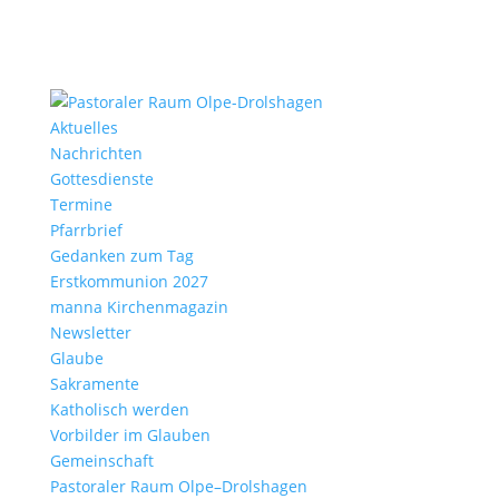
Aktu­elles
Nach­richten
Gottes­dienste
Termine
Pfarr­brief
Gedanken zum Tag
Erst­kom­mu­nion 2027
manna Kirchen­ma­gazin
News­letter
Glaube
Sakra­mente
Katho­lisch werden
Vorbilder im Glauben
Gemein­schaft
Pasto­raler Raum Olpe–Drolshagen