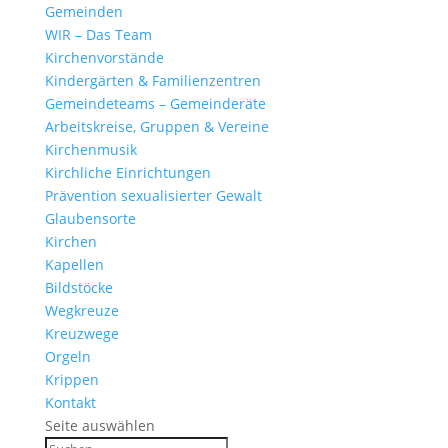
Gemeinden
WIR – Das Team
Kirchen­vor­stände
Kinder­gärten & Familienzentren
Gemein­de­teams – Gemeinderäte
Arbeits­kreise, Gruppen & Vereine
Kirchen­musik
Kirch­liche Einrichtungen
Präven­tion sexua­li­sierter Gewalt
Glau­ben­s­orte
Kirchen
Kapellen
Bild­stöcke
Wegkreuze
Kreuz­wege
Orgeln
Krippen
Kontakt
Seite auswählen