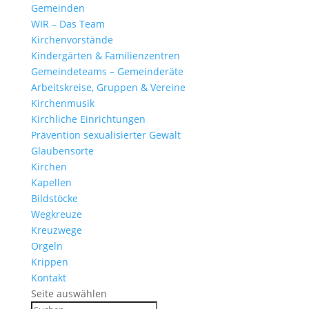
Gemeinden
WIR – Das Team
Kirchen­vor­stände
Kinder­gärten & Familienzentren
Gemein­de­teams – Gemeinderäte
Arbeits­kreise, Gruppen & Vereine
Kirchen­musik
Kirch­liche Einrichtungen
Präven­tion sexua­li­sierter Gewalt
Glau­ben­s­orte
Kirchen
Kapellen
Bild­stöcke
Wegkreuze
Kreuz­wege
Orgeln
Krippen
Kontakt
Seite auswählen