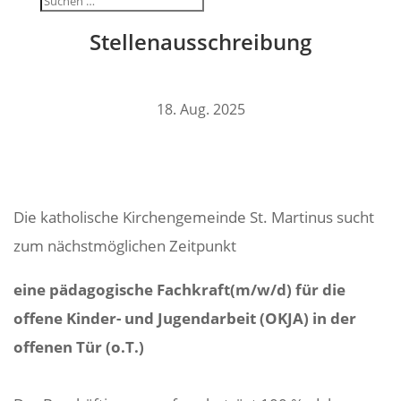
Stel­len­aus­schrei­bung
18. Aug. 2025
Die katho­li­sche Kirchen­ge­meinde St. Martinus sucht
zum nächst­mög­li­chen Zeitpunkt
eine pädago­gi­sche Fachkraft(m/w/d)
für die
offene Kinder- und Jugend­ar­beit (OKJA)
in der
offenen Tür (o.T.)