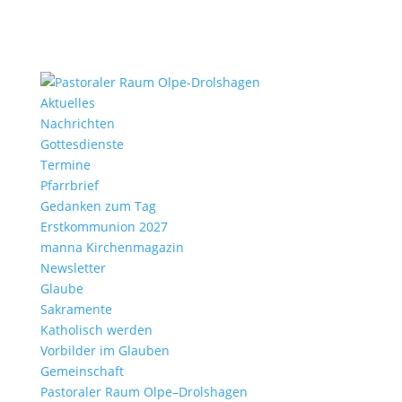
Aktu­elles
Nach­richten
Gottes­dienste
Termine
Pfarr­brief
Gedanken zum Tag
Erst­kom­mu­nion 2027
manna Kirchen­ma­gazin
News­letter
Glaube
Sakra­mente
Katho­lisch werden
Vorbilder im Glauben
Gemein­schaft
Pasto­raler Raum Olpe–Drolshagen