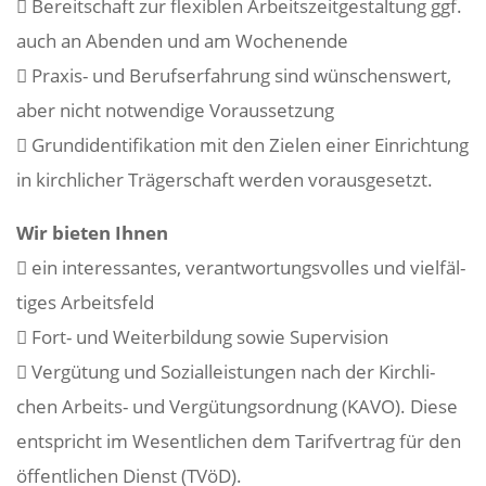
 Bereit­schaft zur flexi­blen Arbeits­zeit­ge­stal­tung ggf.
auch an Abenden und am Wochenende
 Praxis- und Berufs­er­fah­rung sind wünschens­wert,
aber nicht notwen­dige Voraussetzung
 Grund­iden­ti­fi­ka­tion mit den Zielen einer Einrich­tung
in kirch­li­cher Träger­schaft werden vorausgesetzt.
Wir bieten Ihnen
 ein inter­es­santes, verant­wor­tungs­volles und viel­fäl­
tiges Arbeitsfeld
 Fort- und Weiter­bil­dung sowie Supervision
 Vergü­tung und Sozi­al­leis­tungen nach der Kirch­li­
chen Arbeits- und Vergü­tungs­ord­nung (KAVO). Diese
entspricht im Wesent­li­chen dem Tarif­ver­trag für den
öffent­li­chen Dienst (TVöD).