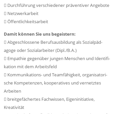
 Durch­füh­rung verschie­dener präven­tiver Angebote
 Netzwerkarbeit
 Öffentlichkeitsarbeit
Damit können Sie uns begeistern:
 Abge­schlos­sene Berufs­aus­bil­dung als Sozi­al­päd­
agoge oder Sozi­al­ar­beiter (Dipl./B.A.)
 Empa­thie gegen­über jungen Menschen und Iden­ti­fi­
ka­tion mit dem Arbeitsfeld
 Kommu­ni­ka­tions- und Team­fä­hig­keit, orga­ni­sa­to­ri­
sche Kompe­tenzen, koope­ra­tives und vernetztes
Arbeiten
 breit­ge­fä­chertes Fach­wissen, Eigen­in­itia­tive,
Kreativität