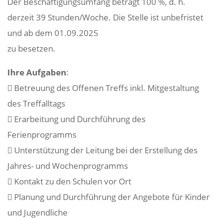
Der Beschäf­ti­gungs­um­fang beträgt 100 %, d. h.
derzeit 39 Stunden/Woche. Die Stelle ist unbe­fristet
und ab dem 01.09.2025
zu besetzen.
Ihre Aufgaben
:
 Betreuung des Offenen Treffs inkl. Mitge­stal­tung
des Treffalltags
 Erar­bei­tung und Durch­füh­rung des
Ferienprogramms
 Unter­stüt­zung der Leitung bei der Erstel­lung des
Jahres- und Wochenprogramms
 Kontakt zu den Schulen vor Ort
 Planung und Durch­füh­rung der Ange­bote für Kinder
und Jugendliche