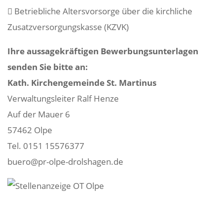
 Betrieb­liche Alters­vor­sorge über die kirch­liche
Zusatz­ver­sor­gungs­kasse (KZVK)
Ihre aussa­ge­kräf­tigen Bewer­bungs­un­ter­lagen
senden Sie bitte an:
Kath. Kirchen­ge­meinde St. Martinus
Verwal­tungs­leiter Ralf Henze
Auf der Mauer 6
57462 Olpe
Tel. 0151 15576377
buero@pr-olpe-drolshagen.de