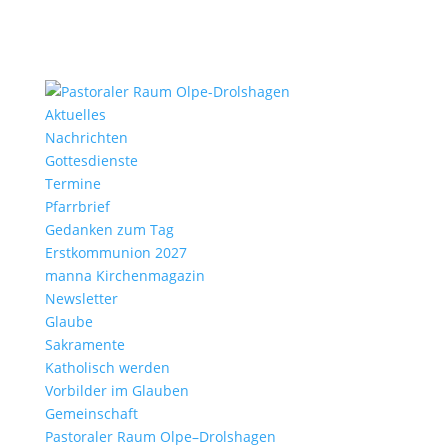
Aktu­elles
Nach­richten
Gottes­dienste
Termine
Pfarr­brief
Gedanken zum Tag
Erst­kom­mu­nion 2027
manna Kirchen­ma­gazin
News­letter
Glaube
Sakra­mente
Katho­lisch werden
Vorbilder im Glauben
Gemein­schaft
Pasto­raler Raum Olpe–Drolshagen