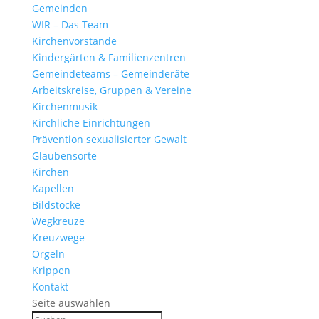
Gemeinden
WIR – Das Team
Kirchen­vor­stände
Kinder­gärten & Familienzentren
Gemein­de­teams – Gemeinderäte
Arbeits­kreise, Gruppen & Vereine
Kirchen­musik
Kirch­liche Einrichtungen
Präven­tion sexua­li­sierter Gewalt
Glau­ben­s­orte
Kirchen
Kapellen
Bild­stöcke
Wegkreuze
Kreuz­wege
Orgeln
Krippen
Kontakt
Seite auswählen