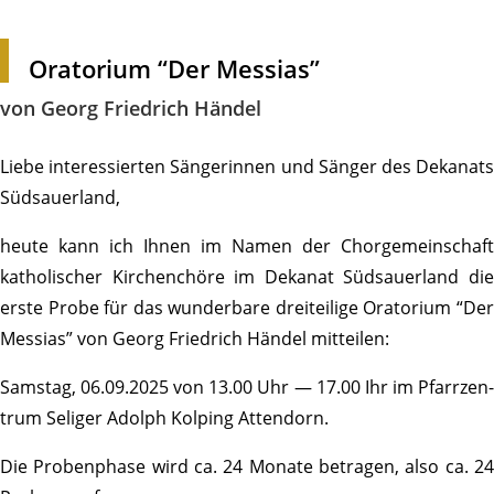
Orato­rium “Der Messias”
von Georg Fried­rich Händel
Liebe inter­es­sierten Sänge­rinnen und Sänger des Deka­nats
Südsauerland,
heute kann ich Ihnen im Namen der Chor­ge­mein­schaft
katho­li­scher Kirchen­chöre im Dekanat Südsauer­land die
erste Probe für das wunder­bare drei­tei­lige Orato­rium “Der
Messias” von Georg Fried­rich Händel mitteilen:
Samstag, 06.09.2025 von 13.00 Uhr — 17.00 Ihr im Pfarr­zen­
trum Seliger Adolph Kolping Attendorn.
Die Proben­phase wird ca. 24 Monate betragen, also ca. 24