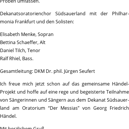
Proben umfassen.
Deka­nats­ora­to­ri­en­chor Südsauer­land mit der Phil­har­
monia Frank­furt und den Solisten:
Elisa­beth Menke, Sopran
Bettina Schaeffer, Alt
Daniel Tilch, Tenor
Ralf Rhiel, Bass.
Gesamt­lei­tung: DKM Dr. phil. Jürgen Seufert
Ich freue mich jetzt schon auf das gemein­same Händel-
Projekt und hoffe auf eine rege und begeis­terte Teil­nahme
von Sänge­rinnen und Sängern aus dem Dekanat Südsauer­
land am Orato­rium “Der Messias” von Georg Fried­rich
Händel.
Mit herz­li­chem Gruß