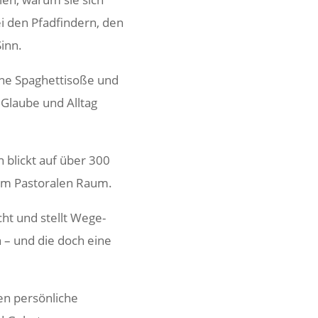
i den Pfad­fin­dern, den
Sinn.
ne Spaghet­t­i­soße und
Glaube und Alltag
n blickt auf über 300
rem Pasto­ralen Raum.
cht und stellt Wege­
n – und die doch eine
n persön­liche