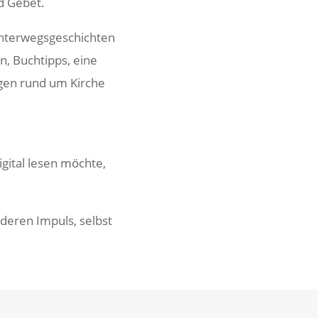
nd Gebet.
nter­wegs­ge­schichten
n, Buch­tipps, eine
ngen rund um Kirche
gital lesen möchte,
deren Impuls, selbst