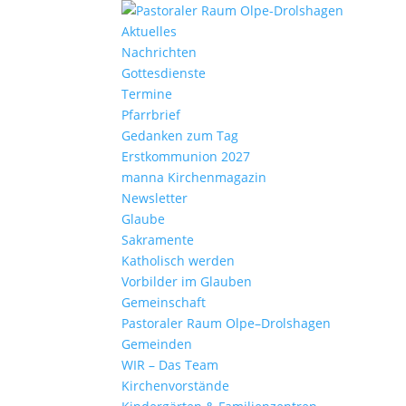
Aktu­elles
Nach­richten
Gottes­dienste
Termine
Pfarr­brief
Gedanken zum Tag
Erst­kom­mu­nion 2027
manna Kirchen­ma­gazin
News­letter
Glaube
Sakra­mente
Katho­lisch werden
Vorbilder im Glauben
Gemein­schaft
Pasto­raler Raum Olpe–Drolshagen
Gemeinden
WIR – Das Team
Kirchen­vor­stände