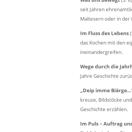
seit Jahren ehren­amt­l
Malte­sern oder in der 
Im Fluss des Lebens
(
das Kochen mit den e
ineinandergreifen.
Wege durch die Jahr­
Jahre Geschichte zurück
„Deip imme Biärge…
kreuze, Bild­stöcke und
Geschichte erzählen.
Im Puls – Auftrag u