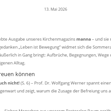
13. Mai 2026
ebte Ausgabe unseres Kirchen­ma­ga­zins
manna
– und sie 
ge­danken „Leben ist Bewe­gung” widmet sich die Sommer­a
 äußer­lich in Gang bringt: Aufbrüche, Begeg­nungen, Wege 
genen Alltag.
freuen können
uch nicht!
(S. 6) – Prof. Dr. Wolf­gang Werner spannt ei
egen­wart und zeigt, warum die Zusage der Befreiung uns 
) – Sieben Menschen aus unserem Pasto­ralen Raum erzähl