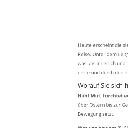
Heute erscheint die si
Reise. Unter dem Leit­
was uns inner­lich und
derte und durch den ei
Worauf Sie sich 
Habt Mut, fürchtet e
über Ostern bis zur G
Bewe­gung setzt.
Was uns bewegt
(S. 8