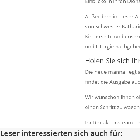
Einblicke in ihren Die
Außerdem in dieser Aus
von Schwester Katha­rin
Kinder­seite und unse
und Liturgie nach­gehe
Holen Sie sich I
Die neue manna liegt a
findet die Ausgabe au
Wir wünschen Ihnen ein
einen Schritt zu wagen
Ihr Redak­ti­ons­team 
Leser interessierten sich auch für: