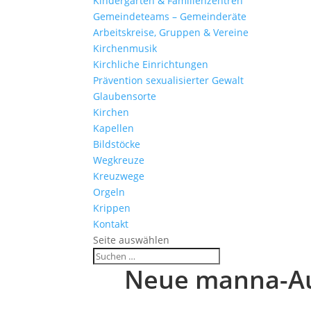
Kinder­gärten & Familienzentren
Gemein­de­teams – Gemeinderäte
Arbeits­kreise, Gruppen & Vereine
Kirchen­musik
Kirch­liche Einrichtungen
Präven­tion sexua­li­sierter Gewalt
Glau­ben­s­orte
Kirchen
Kapellen
Bild­stöcke
Wegkreuze
Kreuz­wege
Orgeln
Krippen
Kontakt
Seite auswählen
Neue manna-Au