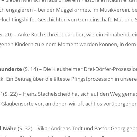
ich enga­gieren – bei der Muggel­kirmes, im Musik­verein, be
Flücht­lings­hilfe. Geschichten von Gemein­schaft, Mut und 
S. 20) – Anke Koch schreibt darüber, wie ein Film­abend, ei
igenen Kindern zu einem Moment werden können, in dem 
hun­derte
(S. 14) – Die Kleus­heimer Drei-Dörfer-Prozes­sio
. Ein Beitrag über die älteste Pfingst­pro­zes­sion in unse
”
(S. 22) – Heinz Stachel­scheid hat sich auf den Weg gema
 Glau­ben­s­orte vor, an denen wir oft achtlos vorüber­gehe
nd Nähe
(S. 32) – Vikar Andreas Todt und Pastor Georg gebe