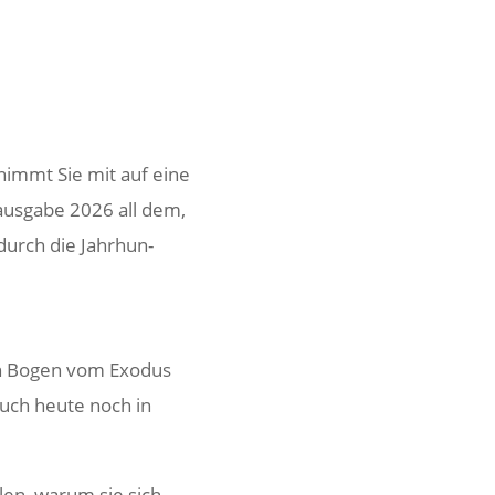
nimmt Sie mit auf eine
us­gabe 2026 all dem,
durch die Jahr­hun­
nen Bogen vom Exodus
auch heute noch in
en, warum sie sich