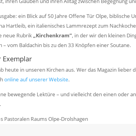
nst, ihren Glauben und ihren Alltag zwischen Begeg­nung u
gabe: ein Blick auf 50 Jahre Offene Tür Olpe, bibli­sche U
a Hart­leib, ein italie­ni­sches Lamm­re­zept zum Nach­ko­che
re neue Rubrik
„Kirchen­kram”
, in der wir den kleinen Di
n – vom Balda­chin bis zu den 33 Knöpfen einer Soutane.
hr Exemplar
b heute in unseren Kirchen aus. Wer das Magazin lieber di
ch
online auf unserer Website
.
e bewe­gende Lektüre – und viel­leicht den einen oder an
.
des Pasto­ralen Raums Olpe-Drolshagen