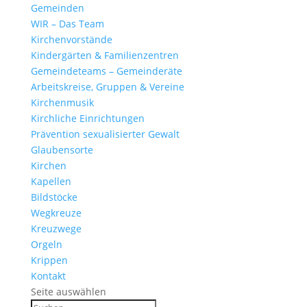
Gemeinden
WIR – Das Team
Kirchen­vor­stände
Kinder­gärten & Familienzentren
Gemein­de­teams – Gemeinderäte
Arbeits­kreise, Gruppen & Vereine
Kirchen­musik
Kirch­liche Einrichtungen
Präven­tion sexua­li­sierter Gewalt
Glau­ben­s­orte
Kirchen
Kapellen
Bild­stöcke
Wegkreuze
Kreuz­wege
Orgeln
Krippen
Kontakt
Seite auswählen