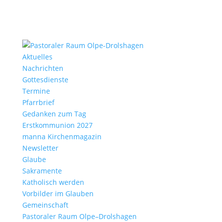
Aktu­elles
Nach­richten
Gottes­dienste
Termine
Pfarr­brief
Gedanken zum Tag
Erst­kom­mu­nion 2027
manna Kirchen­ma­gazin
News­letter
Glaube
Sakra­mente
Katho­lisch werden
Vorbilder im Glauben
Gemein­schaft
Pasto­raler Raum Olpe–Drolshagen