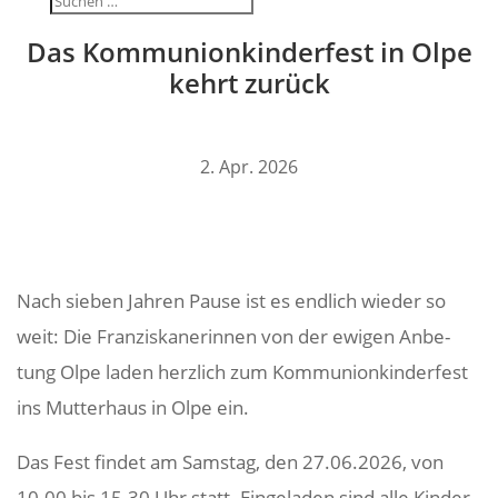
Das Kommu­ni­on­kin­der­fest in Olpe
kehrt zurück
2. Apr. 2026
Nach sieben Jahren Pause ist es endlich wieder so
weit: Die Fran­zis­ka­ne­rinnen von der ewigen Anbe­
tung Olpe laden herz­lich zum Kommu­ni­on­kin­der­fest
ins Mutter­haus in Olpe ein.
Das Fest findet am Samstag, den 27.06.2026, von
10.00 bis 15.30 Uhr statt. Einge­laden sind alle Kinder,