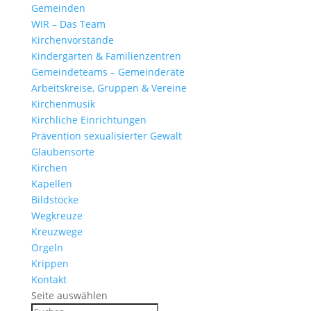
Gemeinden
WIR – Das Team
Kirchen­vor­stände
Kinder­gärten & Familienzentren
Gemein­de­teams – Gemeinderäte
Arbeits­kreise, Gruppen & Vereine
Kirchen­musik
Kirch­liche Einrichtungen
Präven­tion sexua­li­sierter Gewalt
Glau­ben­s­orte
Kirchen
Kapellen
Bild­stöcke
Wegkreuze
Kreuz­wege
Orgeln
Krippen
Kontakt
Seite auswählen