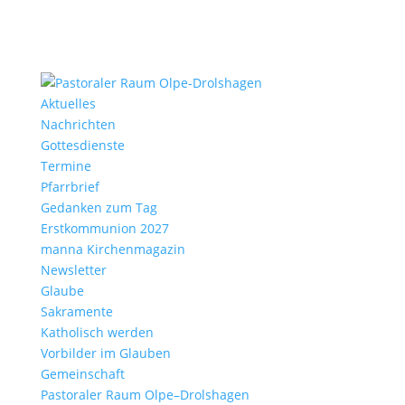
Aktu­elles
Nach­richten
Gottes­dienste
Termine
Pfarr­brief
Gedanken zum Tag
Erst­kom­mu­nion 2027
manna Kirchen­ma­gazin
News­letter
Glaube
Sakra­mente
Katho­lisch werden
Vorbilder im Glauben
Gemein­schaft
Pasto­raler Raum Olpe–Drolshagen