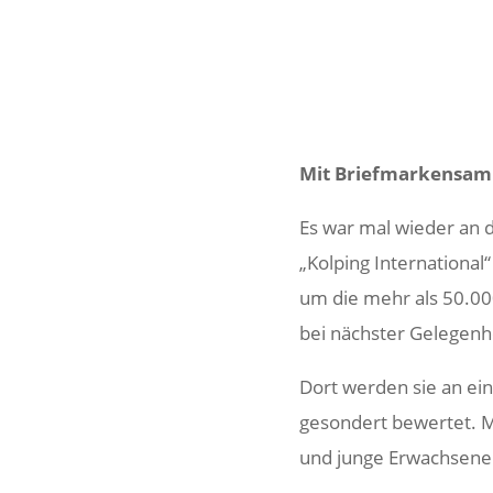
Mit Brief­mar­ken­sam
Es war mal wieder an de
„Kolping Inter­na­tion
um die mehr als 50.000
bei nächster Gele­gen­
Dort werden sie an ein
geson­dert bewertet. M
und junge Erwach­sene