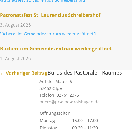
Patro­nats­fest St. Lauren­tius Schreibershof
3. August 2026
Bücherei im Gemein­de­zen­trum wieder geöffnet
1. August 2026
Büros des Pastoralen Raumes
←
Vorheriger Beitrag
Auf der Mauer 6
57462 Olpe
Telefon: 02761 2375
buero@pr-olpe-drolshagen.de
Öffnungszeiten:
Montag
15:00 – 17:00
Dienstag
09.30 – 11:30