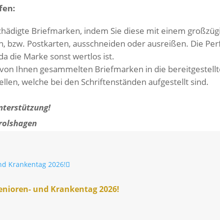
fen:
ä­digte Brief­marken, indem Sie diese mit einem groß­zü­g
, bzw. Post­karten, ausschneiden oder ausreißen. Die Perfo­
da die Marke sonst wertlos ist.
 von Ihnen gesam­melten Brief­marken in die bereit­ge­stell
len, welche bei den Schrif­ten­ständen aufge­stellt sind.
ter­stüt­zung!
Drolshagen
Senioren- und Kran­kentag 2026!