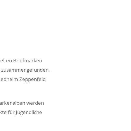
melten Brief­marken
m zusam­men­ge­funden,
ed­helm Zeppe­n­feld
ar­ken­alben werden
te für Jugend­liche