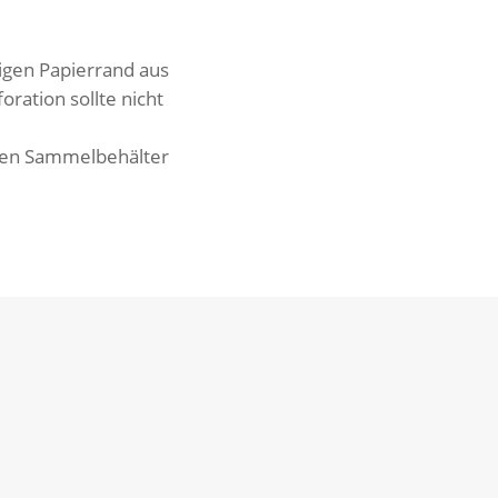
igen Papier­rand aus
ra­tion sollte nicht
ten Sammel­be­hälter