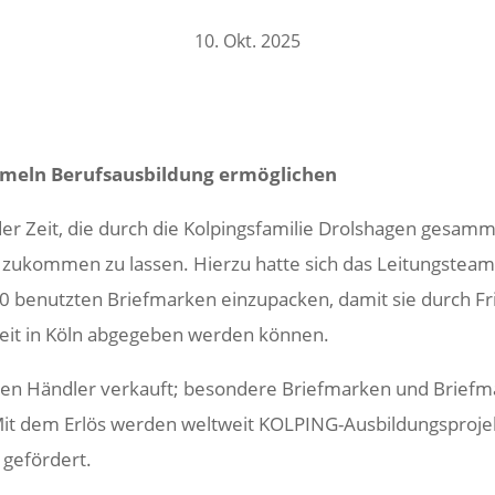
10. Okt. 2025
­meln Berufs­aus­bil­dung ermöglichen
r Zeit, die durch die Kolpings­fa­milie Drol­s­hagen gesam­
al“ zukommen zu lassen. Hierzu hatte sich das Leitungs­tea
 benutzten Brief­marken einzu­pa­cken, damit sie durch Fri
heit in Köln abge­geben werden können.
en Händler verkauft; beson­dere Brief­marken und Brief­m
it dem Erlös werden welt­weit KOLPING-Ausbil­dungs­pro­jek
 gefördert.