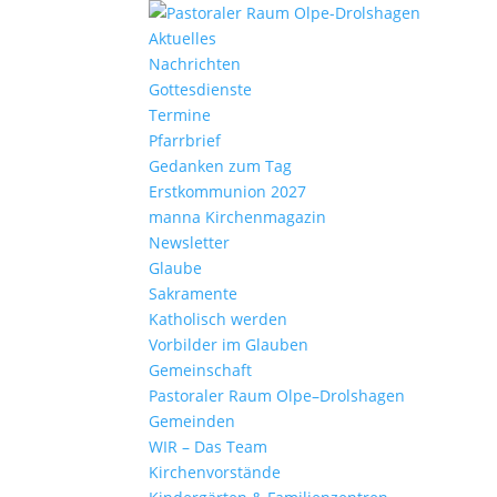
Aktu­elles
Nach­richten
Gottes­dienste
Termine
Pfarr­brief
Gedanken zum Tag
Erst­kom­mu­nion 2027
manna Kirchen­ma­gazin
News­letter
Glaube
Sakra­mente
Katho­lisch werden
Vorbilder im Glauben
Gemein­schaft
Pasto­raler Raum Olpe–Drolshagen
Gemeinden
WIR – Das Team
Kirchen­vor­stände