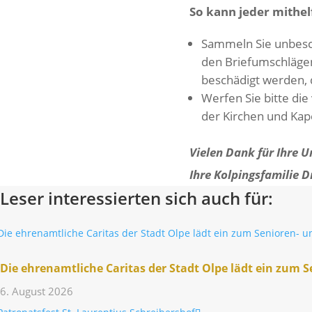
So kann jeder mithel
Sammeln Sie unbe­sch
den Brief­um­schlägen
beschä­digt werden, 
Werfen Sie bitte die
der Kirchen und Kapel
Vielen Dank für Ihre Un
Ihre Kolpings­fa­milie 
Leser interessierten sich auch für:
Die ehren­amt­liche Caritas der Stadt Olpe lädt ein zum 
6. August 2026