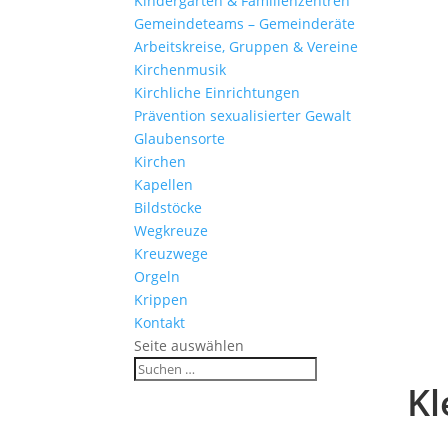
Kinder­gärten & Familienzentren
Gemein­de­teams – Gemeinderäte
Arbeits­kreise, Gruppen & Vereine
Kirchen­musik
Kirch­liche Einrichtungen
Präven­tion sexua­li­sierter Gewalt
Glau­ben­s­orte
Kirchen
Kapellen
Bild­stöcke
Wegkreuze
Kreuz­wege
Orgeln
Krippen
Kontakt
Seite auswählen
Kl