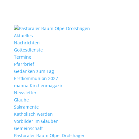
Aktu­elles
Nach­richten
Gottes­dienste
Termine
Pfarr­brief
Gedanken zum Tag
Erst­kom­mu­nion 2027
manna Kirchen­ma­gazin
News­letter
Glaube
Sakra­mente
Katho­lisch werden
Vorbilder im Glauben
Gemein­schaft
Pasto­raler Raum Olpe–Drolshagen