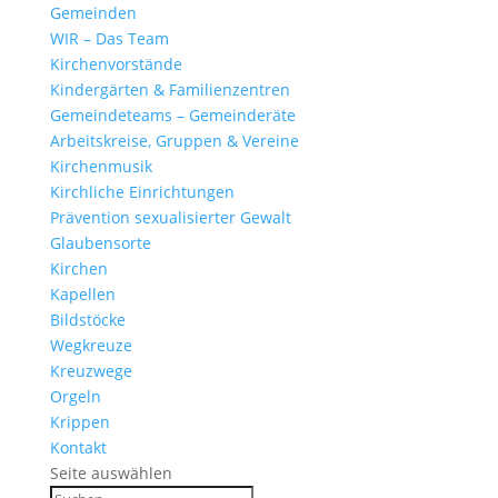
Gemeinden
WIR – Das Team
Kirchen­vor­stände
Kinder­gärten & Familienzentren
Gemein­de­teams – Gemeinderäte
Arbeits­kreise, Gruppen & Vereine
Kirchen­musik
Kirch­liche Einrichtungen
Präven­tion sexua­li­sierter Gewalt
Glau­ben­s­orte
Kirchen
Kapellen
Bild­stöcke
Wegkreuze
Kreuz­wege
Orgeln
Krippen
Kontakt
Seite auswählen