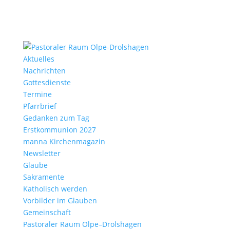
Aktu­elles
Nach­richten
Gottes­dienste
Termine
Pfarr­brief
Gedanken zum Tag
Erst­kom­mu­nion 2027
manna Kirchen­ma­gazin
News­letter
Glaube
Sakra­mente
Katho­lisch werden
Vorbilder im Glauben
Gemein­schaft
Pasto­raler Raum Olpe–Drolshagen