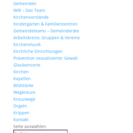
Gemeinden
WIR – Das Team
Kirchen­vor­stände
Kinder­gärten & Familienzentren
Gemein­de­teams – Gemeinderäte
Arbeits­kreise, Gruppen & Vereine
Kirchen­musik
Kirch­liche Einrichtungen
Präven­tion sexua­li­sierter Gewalt
Glau­ben­s­orte
Kirchen
Kapellen
Bild­stöcke
Wegkreuze
Kreuz­wege
Orgeln
Krippen
Kontakt
Seite auswählen