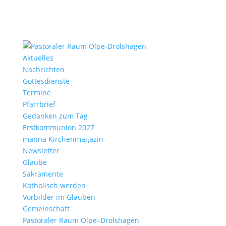
Aktu­elles
Nach­richten
Gottes­dienste
Termine
Pfarr­brief
Gedanken zum Tag
Erst­kom­mu­nion 2027
manna Kirchen­ma­gazin
News­letter
Glaube
Sakra­mente
Katho­lisch werden
Vorbilder im Glauben
Gemein­schaft
Pasto­raler Raum Olpe–Drolshagen