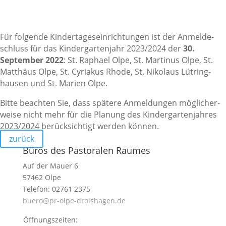
Für folgende Kinder­ta­ges­ein­rich­tungen ist der Anmel­de­
schluss für das Kinder­gar­ten­jahr 2023/2024 der
30.
September 2022
: St. Raphael Olpe, St. Martinus Olpe, St.
Matthäus Olpe, St. Cyriakus Rhode, St. Niko­laus Lütring­
hausen und St. Marien Olpe.
Bitte beachten Sie, dass spätere Anmel­dungen mögli­cher­
weise nicht mehr für die Planung des Kinder­gar­ten­jahres
2023/2024 berück­sich­tigt werden können.
zurück
Büros des Pastoralen Raumes
Auf der Mauer 6
57462 Olpe
Telefon: 02761 2375
buero@pr-olpe-drolshagen.de
Öffnungszeiten: