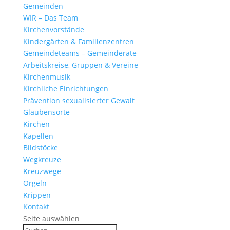
Gemeinden
WIR – Das Team
Kirchen­vor­stände
Kinder­gärten & Familienzentren
Gemein­de­teams – Gemeinderäte
Arbeits­kreise, Gruppen & Vereine
Kirchen­musik
Kirch­liche Einrichtungen
Präven­tion sexua­li­sierter Gewalt
Glau­ben­s­orte
Kirchen
Kapellen
Bild­stöcke
Wegkreuze
Kreuz­wege
Orgeln
Krippen
Kontakt
Seite auswählen