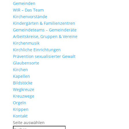
Gemeinden
WIR – Das Team
Kirchen­vor­stände
Kinder­gärten & Familienzentren
Gemein­de­teams – Gemeinderäte
Arbeits­kreise, Gruppen & Vereine
Kirchen­musik
Kirch­liche Einrichtungen
Präven­tion sexua­li­sierter Gewalt
Glau­ben­s­orte
Kirchen
Kapellen
Bild­stöcke
Wegkreuze
Kreuz­wege
Orgeln
Krippen
Kontakt
Seite auswählen