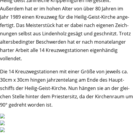
Heilig Geist zahl­reiche Krip­pen­fi­guren herge­stellt.
Außerdem hat er im hohen Alter von über 80 Jahren im
Jahr 1989 einen Kreuzweg für die Heilig-Geist-Kirche ange­
fer­tigt. Das Meis­ter­stück hat er dabei nach eigenen Zeich­
nungen selbst aus Linden­holz gesägt und geschnitzt. Trotz
alters­be­dingter Beschwerden hat er nach mona­te­langer
harter Arbeit alle 14 Kreuz­weg­sta­tionen eigen­händig
vollendet.
Die 14 Kreuz­weg­sta­tionen mit einer Größe von jeweils ca.
30cm x 30cm hingen jahr­zente­lang am Ende des Haupt­
schiffs der Heilig-Geist-Kirche. Nun hängen sie an der glei­
chen Stelle hinter dem Pries­ter­sitz, da der Kirchen­raum um
90° gedreht worden ist.