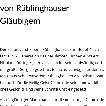
von Rübling­hauser
Gläubigem
Der schon verstor­bene Rübling­hauser Karl Heuel, Nach­
fahre in 5. Gene­ra­tion des berühmten Kirchen­künst­lers
Niko­laus Düringer, der vor allem für seine aufwändig und
mit großer Sorg­falt geschnitzten Schüt­zen­vögel für den St.
Matthäus Schüt­zen­verein Rübling­hausen e.V. bekannt war,
hat auch für die Heilig-Geist-Gemeinde sein hand­werk­li­
ches Geschick und seine Schnitz­kunst eingesetzt.
Als tief­gläu­biger Mann hat er für die noch junge Gemeinde