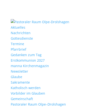
Aktu­elles
Nach­richten
Gottes­dienste
Termine
Pfarr­brief
Gedanken zum Tag
Erst­kom­mu­nion 2027
manna Kirchen­ma­gazin
News­letter
Glaube
Sakra­mente
Katho­lisch werden
Vorbilder im Glauben
Gemein­schaft
Pasto­raler Raum Olpe–Drolshagen