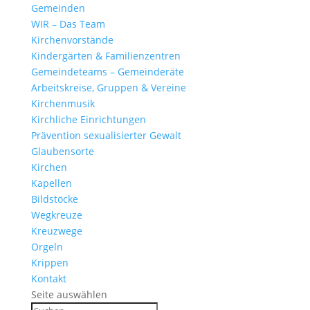
Gemeinden
WIR – Das Team
Kirchen­vor­stände
Kinder­gärten & Familienzentren
Gemein­de­teams – Gemeinderäte
Arbeits­kreise, Gruppen & Vereine
Kirchen­musik
Kirch­liche Einrichtungen
Präven­tion sexua­li­sierter Gewalt
Glau­ben­s­orte
Kirchen
Kapellen
Bild­stöcke
Wegkreuze
Kreuz­wege
Orgeln
Krippen
Kontakt
Seite auswählen