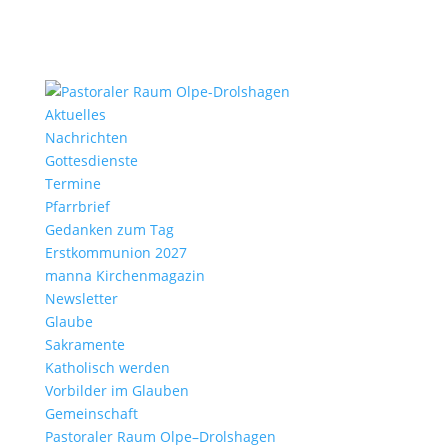
Aktu­elles
Nach­richten
Gottes­dienste
Termine
Pfarr­brief
Gedanken zum Tag
Erst­kom­mu­nion 2027
manna Kirchen­ma­gazin
News­letter
Glaube
Sakra­mente
Katho­lisch werden
Vorbilder im Glauben
Gemein­schaft
Pasto­raler Raum Olpe–Drolshagen