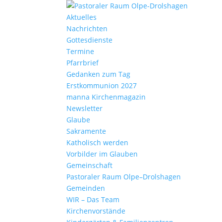
Aktu­elles
Nach­richten
Gottes­dienste
Termine
Pfarr­brief
Gedanken zum Tag
Erst­kom­mu­nion 2027
manna Kirchen­ma­gazin
News­letter
Glaube
Sakra­mente
Katho­lisch werden
Vorbilder im Glauben
Gemein­schaft
Pasto­raler Raum Olpe–Drolshagen
Gemeinden
WIR – Das Team
Kirchen­vor­stände