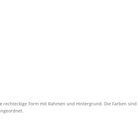
ine recht­eckige Form mit Rahmen und Hinter­grund. Die Farben sind
 angeordnet.