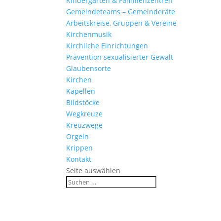
Kinder­gärten & Familienzentren
Gemein­de­teams – Gemeinderäte
Arbeits­kreise, Gruppen & Vereine
Kirchen­musik
Kirch­liche Einrichtungen
Präven­tion sexua­li­sierter Gewalt
Glau­ben­s­orte
Kirchen
Kapellen
Bild­stöcke
Wegkreuze
Kreuz­wege
Orgeln
Krippen
Kontakt
Seite auswählen