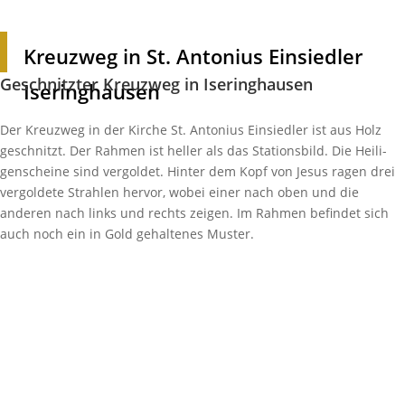
Kreuzweg in St. Anto­nius Einsiedler
Geschnitzter Kreuzweg in Iseringhausen
Iseringhausen
Der Kreuzweg in der Kirche St. Anto­nius Einsiedler ist aus Holz
geschnitzt. Der Rahmen ist heller als das Stati­ons­bild. Die Heili­
gen­scheine sind vergoldet. Hinter dem Kopf von Jesus ragen drei
vergol­dete Strahlen hervor, wobei einer nach oben und die
anderen nach links und rechts zeigen. Im Rahmen befindet sich
auch noch ein in Gold gehal­tenes Muster.