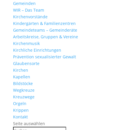
Gemeinden
WIR – Das Team
Kirchen­vor­stände
Kinder­gärten & Familienzentren
Gemein­de­teams – Gemeinderäte
Arbeits­kreise, Gruppen & Vereine
Kirchen­musik
Kirch­liche Einrichtungen
Präven­tion sexua­li­sierter Gewalt
Glau­ben­s­orte
Kirchen
Kapellen
Bild­stöcke
Wegkreuze
Kreuz­wege
Orgeln
Krippen
Kontakt
Seite auswählen