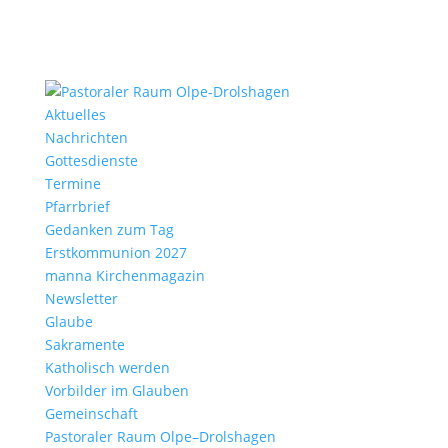
Aktu­elles
Nach­richten
Gottes­dienste
Termine
Pfarr­brief
Gedanken zum Tag
Erst­kom­mu­nion 2027
manna Kirchen­ma­gazin
News­letter
Glaube
Sakra­mente
Katho­lisch werden
Vorbilder im Glauben
Gemein­schaft
Pasto­raler Raum Olpe–Drolshagen