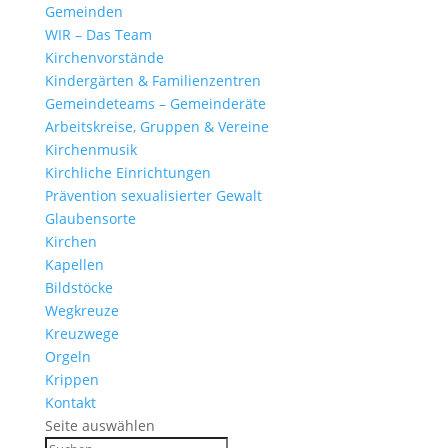
Gemeinden
WIR – Das Team
Kirchen­vor­stände
Kinder­gärten & Familienzentren
Gemein­de­teams – Gemeinderäte
Arbeits­kreise, Gruppen & Vereine
Kirchen­musik
Kirch­liche Einrichtungen
Präven­tion sexua­li­sierter Gewalt
Glau­ben­s­orte
Kirchen
Kapellen
Bild­stöcke
Wegkreuze
Kreuz­wege
Orgeln
Krippen
Kontakt
Seite auswählen