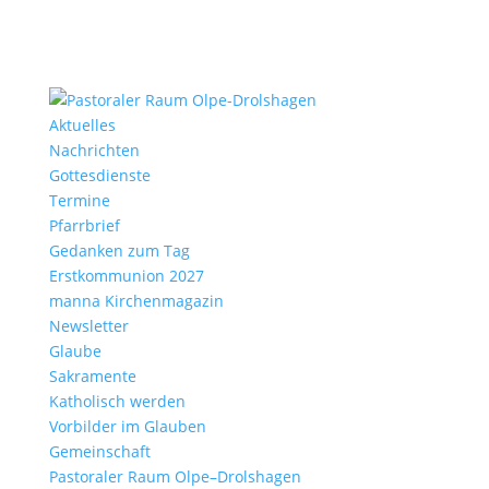
Aktu­elles
Nach­richten
Gottes­dienste
Termine
Pfarr­brief
Gedanken zum Tag
Erst­kom­mu­nion 2027
manna Kirchen­ma­gazin
News­letter
Glaube
Sakra­mente
Katho­lisch werden
Vorbilder im Glauben
Gemein­schaft
Pasto­raler Raum Olpe–Drolshagen