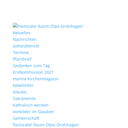
Aktu­elles
Nach­richten
Gottes­dienste
Termine
Pfarr­brief
Gedanken zum Tag
Erst­kom­mu­nion 2027
manna Kirchen­ma­gazin
News­letter
Glaube
Sakra­mente
Katho­lisch werden
Vorbilder im Glauben
Gemein­schaft
Pasto­raler Raum Olpe–Drolshagen