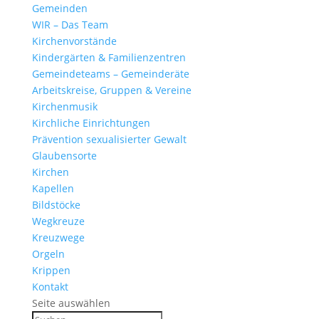
Gemeinden
WIR – Das Team
Kirchen­vor­stände
Kinder­gärten & Familienzentren
Gemein­de­teams – Gemeinderäte
Arbeits­kreise, Gruppen & Vereine
Kirchen­musik
Kirch­liche Einrichtungen
Präven­tion sexua­li­sierter Gewalt
Glau­ben­s­orte
Kirchen
Kapellen
Bild­stöcke
Wegkreuze
Kreuz­wege
Orgeln
Krippen
Kontakt
Seite auswählen