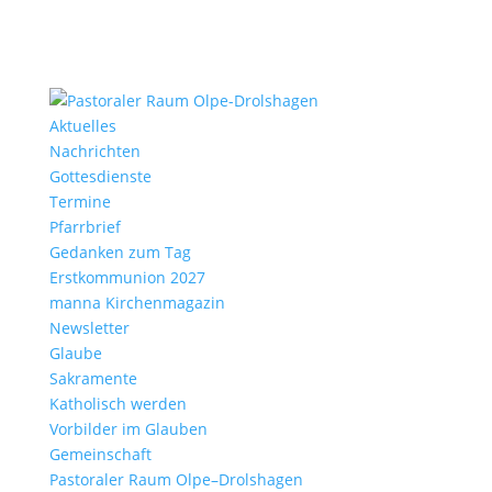
Aktu­elles
Nach­richten
Gottes­dienste
Termine
Pfarr­brief
Gedanken zum Tag
Erst­kom­mu­nion 2027
manna Kirchen­ma­gazin
News­letter
Glaube
Sakra­mente
Katho­lisch werden
Vorbilder im Glauben
Gemein­schaft
Pasto­raler Raum Olpe–Drolshagen