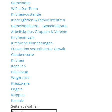
Gemeinden
WIR – Das Team
Kirchen­vor­stände
Kinder­gärten & Familienzentren
Gemein­de­teams – Gemeinderäte
Arbeits­kreise, Gruppen & Vereine
Kirchen­musik
Kirch­liche Einrichtungen
Präven­tion sexua­li­sierter Gewalt
Glau­ben­s­orte
Kirchen
Kapellen
Bild­stöcke
Wegkreuze
Kreuz­wege
Orgeln
Krippen
Kontakt
Seite auswählen