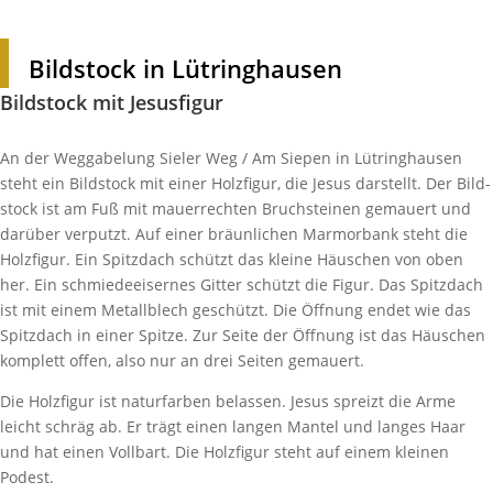
Bild­stock in Lütringhausen
Bild­stock mit Jesusfigur
An der Wegga­be­lung Sieler Weg / Am Siepen in Lütring­hausen
steht ein Bild­stock mit einer Holz­figur, die Jesus darstellt. Der Bild­
stock ist am Fuß mit mauer­rechten Bruch­steinen gemauert und
darüber verputzt. Auf einer bräun­li­chen Marmor­bank steht die
Holz­figur. Ein Spitz­dach schützt das kleine Häus­chen von oben
her. Ein schmie­de­ei­sernes Gitter schützt die Figur. Das Spitz­dach
ist mit einem Metall­blech geschützt. Die Öffnung endet wie das
Spitz­dach in einer Spitze. Zur Seite der Öffnung ist das Häus­chen
komplett offen, also nur an drei Seiten gemauert.
Die Holz­figur ist natur­farben belassen. Jesus spreizt die Arme
leicht schräg ab. Er trägt einen langen Mantel und langes Haar
und hat einen Voll­bart. Die Holz­figur steht auf einem kleinen
Podest.