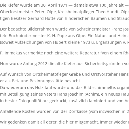
Die Kiefer wurde am 30. April 1971 — damals etwa 100 Jahre alt — au
Ober­forst­meister Peter, Olpe, Kreis­hei­mat­pfleger Theo Hundt, 
tigen Besitzer Gerhard Hütte von hinder­li­chen Bäumen und Sträu­
Der bedachte Bilder­rahmen wurde von Schrei­ner­meister Franz Josef 
tete Buch­bin­der­meister K. H. Pape aus Olpe. Ein Natur- und Heimat­f
(soweit Aufzei­chungen von Hubert Kleine 1973 u. Ergän­zungen v. 
P. Immekus vermerkte noch eine weitere Repa­ratur “von einem Rhod
Nun wurde Anfang 2012 die alte Kiefer aus Sicher­heits­gründen vom
Auf Wunsch von Orts­hei­mat­pfleger Grebe und Orst­vor­steher Hans
er als Bet- und Besin­nungs­stätte besucht.
Da wiederum das Holz faul wurde und das Bild schim­melte, orga­ni
mit Betei­li­gung seines Vaters Hans Joachim (Achim), ein neues Häu
in bester Foto­qua­lität ausge­druckt, zusätz­lich lami­niert und vo
Anfal­lende Kosten wurden von der Dorf­kasse (vom inzwi­schen in 20
Wir gedenken damit all derer, die hier mitge­macht, immer wiede