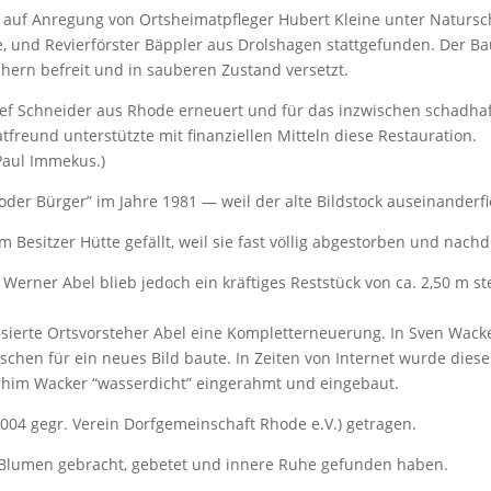
f Anre­gung von Orts­hei­mat­pfleger Hubert Kleine unter Natur­schu
Olpe, und Revier­förster Bäppler aus Drol­s­hagen statt­ge­funden. 
chern befreit und in sauberen Zustand versetzt.
Schneider aus Rhode erneuert und für das inzwi­schen schad­hafte Bild
reund unter­stützte mit finan­zi­ellen Mitteln diese Restau­ra­tion.
Paul Immekus.)
er Bürger” im Jahre 1981 — weil der alte Bild­stock auseinanderfi
 Besitzer Hütte gefällt, weil sie fast völlig abge­storben und nach
 Werner Abel blieb jedoch ein kräf­tiges Rest­stück von ca. 2,50 m 
­sierte Orts­vor­steher Abel eine Komplet­ter­neue­rung. In Sven W
s­chen für ein neues Bild baute. In Zeiten von Internet wurde diese
n Achim Wacker “wasser­dicht” einge­rahmt und eingebaut.
04 gegr. Verein Dorf­ge­mein­schaft Rhode e.V.) getragen.
r Blumen gebracht, gebetet und innere Ruhe gefunden haben.