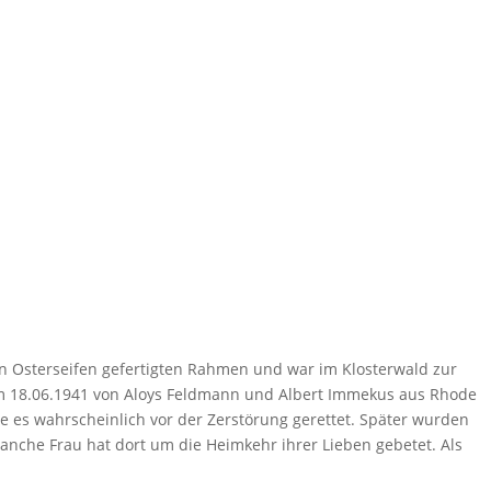
 Oster­seifen gefer­tigten Rahmen und war im Klos­ter­wald zur
 am 18.06.1941 von Aloys Feld­mann und Albert Immekus aus Rhode
es wahr­schein­lich vor der Zerstö­rung gerettet. Später wurden
Manche Frau hat dort um die Heim­kehr ihrer Lieben gebetet. Als