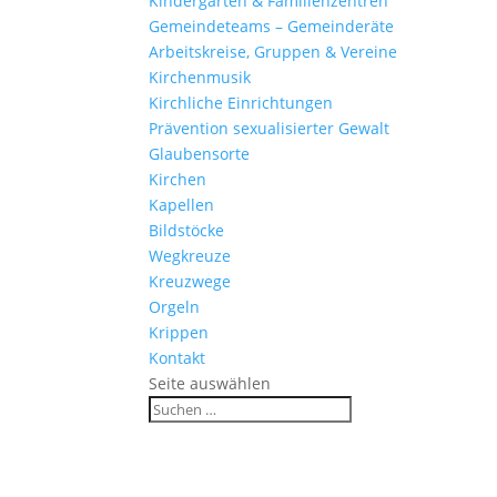
Kinder­gärten & Familienzentren
Gemein­de­teams – Gemeinderäte
Arbeits­kreise, Gruppen & Vereine
Kirchen­musik
Kirch­liche Einrichtungen
Präven­tion sexua­li­sierter Gewalt
Glau­ben­s­orte
Kirchen
Kapellen
Bild­stöcke
Wegkreuze
Kreuz­wege
Orgeln
Krippen
Kontakt
Seite auswählen