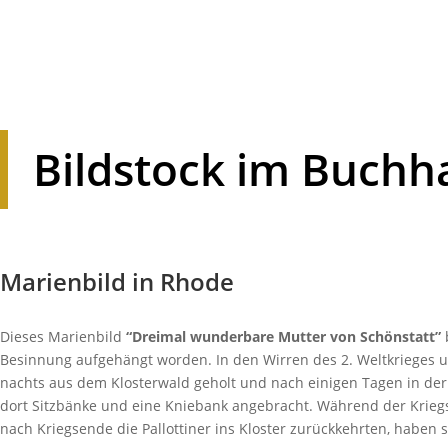
Bild­stock im Buch
Mari­en­bild in Rhode
Dieses Mari­en­bild
“Dreimal wunder­bare Mutter von Schön­statt”
Besin­nung aufge­hängt worden. In den Wirren des 2. Welt­kriege
nachts aus dem Klos­ter­wald geholt und nach einigen Tagen in der
dort Sitz­bänke und eine Knie­bank ange­bracht. Während der Krieg
nach Kriegs­ende die Pallot­tiner ins Kloster zurück­kehrten, haben 