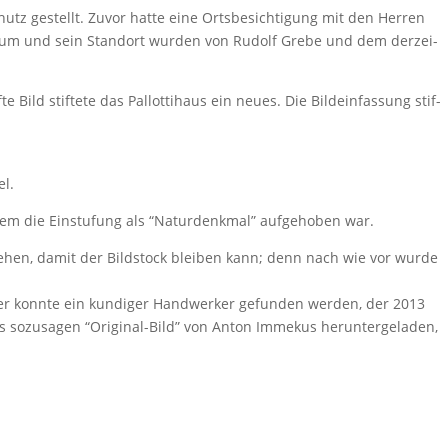
tz gestellt. Zuvor hatte eine Orts­be­sich­ti­gung mit den Herren
Der Baum und sein Standort wurden von Rudolf Grebe und dem derzei­
 stif­tete das Pallot­ti­haus ein neues. Die Bild­ein­fas­sung stif­
el.
dem die Einstu­fung als “Natur­denkmal” aufge­hoben war.
stehen, damit der Bild­stock bleiben kann; denn nach wie vor wurde
acker konnte ein kundiger Hand­werker gefunden werden, der 2013
s sozu­sagen “Original-Bild” von Anton Immekus herun­ter­ge­laden,