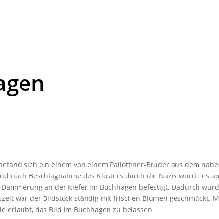
hagen
befand sich ein einem von einem Pallot­tiner-Bruder aus dem nahen
s und nach Beschlag­nahme des Klos­ters durch die Nazis wurde es
 Dämme­rung an der Kiefer im Buch­hagen befes­tigt. Dadurch wurde 
s­zeit war der Bild­stock ständig mit frischen Blumen geschmückt. 
sie erlaubt, das Bild im Buch­hagen zu belassen.