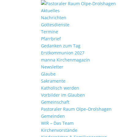
Aktu­elles
Nach­richten
Gottes­dienste
Termine
Pfarr­brief
Gedanken zum Tag
Erst­kom­mu­nion 2027
manna Kirchen­ma­gazin
News­letter
Glaube
Sakra­mente
Katho­lisch werden
Vorbilder im Glauben
Gemein­schaft
Pasto­raler Raum Olpe–Drolshagen
Gemeinden
WIR – Das Team
Kirchen­vor­stände