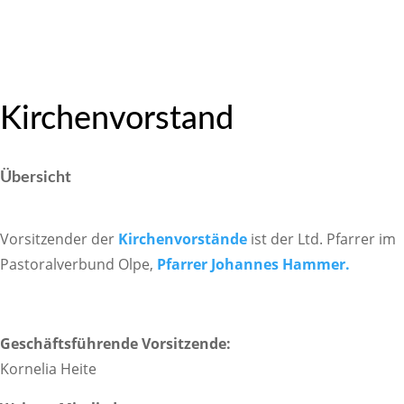
Kirchen­vor­stand
Über­sicht
Vorsit­zender der
Kirchen­vor­stände
ist der Ltd. Pfarrer im
Pasto­ral­ver­bund Olpe,
Pfarrer Johannes Hammer.
Geschäfts­füh­rende Vorsit­zende:
Kornelia Heite