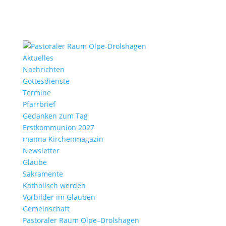
Aktu­elles
Nach­richten
Gottes­dienste
Termine
Pfarr­brief
Gedanken zum Tag
Erst­kom­mu­nion 2027
manna Kirchen­ma­gazin
News­letter
Glaube
Sakra­mente
Katho­lisch werden
Vorbilder im Glauben
Gemein­schaft
Pasto­raler Raum Olpe–Drolshagen