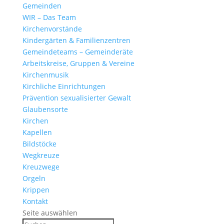
Gemeinden
WIR – Das Team
Kirchen­vor­stände
Kinder­gärten & Familienzentren
Gemein­de­teams – Gemeinderäte
Arbeits­kreise, Gruppen & Vereine
Kirchen­musik
Kirch­liche Einrichtungen
Präven­tion sexua­li­sierter Gewalt
Glau­ben­s­orte
Kirchen
Kapellen
Bild­stöcke
Wegkreuze
Kreuz­wege
Orgeln
Krippen
Kontakt
Seite auswählen