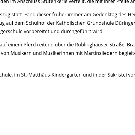
 im Anschluss Stuten­kerle verteilt, die mit ihrer Pfeife an
tinszug statt. Fand dieser früher immer am Gedenktag des Hei
g auf dem Schulhof der Katho­li­schen Grund­s­hule Dürin­ge
er­schule vorbe­reitet und durch­ge­führt wird.
uf einem Pferd reitend über die Rübling­hauser Straße, Brak
von Musi­kern und Musi­ke­rinnen mit Martins­lie­dern begleit
d­schule, im St.-Matthäus-Kindergarten und in der Sakristei