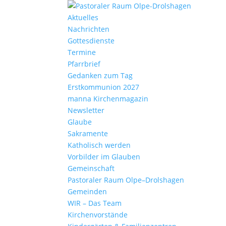
Aktu­elles
Nach­richten
Gottes­dienste
Termine
Pfarr­brief
Gedanken zum Tag
Erst­kom­mu­nion 2027
manna Kirchen­ma­gazin
News­letter
Glaube
Sakra­mente
Katho­lisch werden
Vorbilder im Glauben
Gemein­schaft
Pasto­raler Raum Olpe–Drolshagen
Gemeinden
WIR – Das Team
Kirchen­vor­stände