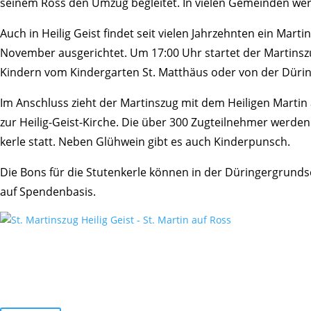
seinem Ross den Umzug begleitet. In vielen Gemeinden werden
Auch in Heilig Geist findet seit vielen Jahr­zehnten ein Mar
November ausge­richtet. Um 17:00 Uhr startet der Martinszu
Kindern vom Kinder­garten St. Matthäus oder von der Dürin­g
Im Anschluss zieht der Martinszug mit dem Heiligen Martin a
zur Heilig-Geist-Kirche. Die über 300 Zugteil­nehmer werden 
kerle statt. Neben Glüh­wein gibt es auch Kinderpunsch.
Die Bons für die Stuten­kerle können in der Dürin­ger­grun
auf Spendenbasis.