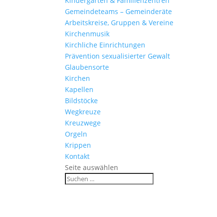
Kinder­gärten & Familienzentren
Gemein­de­teams – Gemeinderäte
Arbeits­kreise, Gruppen & Vereine
Kirchen­musik
Kirch­liche Einrichtungen
Präven­tion sexua­li­sierter Gewalt
Glau­ben­s­orte
Kirchen
Kapellen
Bild­stöcke
Wegkreuze
Kreuz­wege
Orgeln
Krippen
Kontakt
Seite auswählen