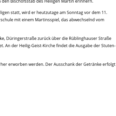
 den Bischofs­stab des Heiligen Martin erinnern.
ligen statt, wird er heut­zu­tage am Sonntag vor dem 11.
r­schule mit einem Martins­spiel, das abwech­selnd vom
e, Dürin­ger­straße zurück über die Rübling­hauser Straße
et. An der Heilig-Geist-Kirche findet die Ausgabe der Stuten­
 vorher erworben werden. Der Ausschank der Getränke erfolgt