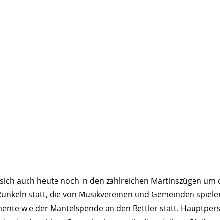
 sich auch heute noch in den zahl­rei­chen Martins­zügen u
Runkeln statt, die von Musik­ver­einen und Gemeinden spie­l
mente wie der Mantel­spende an den Bettler statt. Haupt­pers