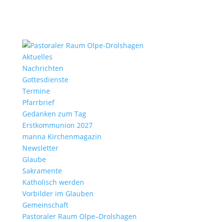
Aktu­elles
Nach­richten
Gottes­dienste
Termine
Pfarr­brief
Gedanken zum Tag
Erst­kom­mu­nion 2027
manna Kirchen­ma­gazin
News­letter
Glaube
Sakra­mente
Katho­lisch werden
Vorbilder im Glauben
Gemein­schaft
Pasto­raler Raum Olpe–Drolshagen