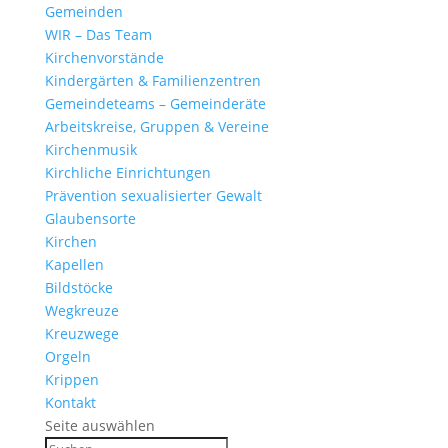
Gemeinden
WIR – Das Team
Kirchen­vor­stände
Kinder­gärten & Familienzentren
Gemein­de­teams – Gemeinderäte
Arbeits­kreise, Gruppen & Vereine
Kirchen­musik
Kirch­liche Einrichtungen
Präven­tion sexua­li­sierter Gewalt
Glau­ben­s­orte
Kirchen
Kapellen
Bild­stöcke
Wegkreuze
Kreuz­wege
Orgeln
Krippen
Kontakt
Seite auswählen