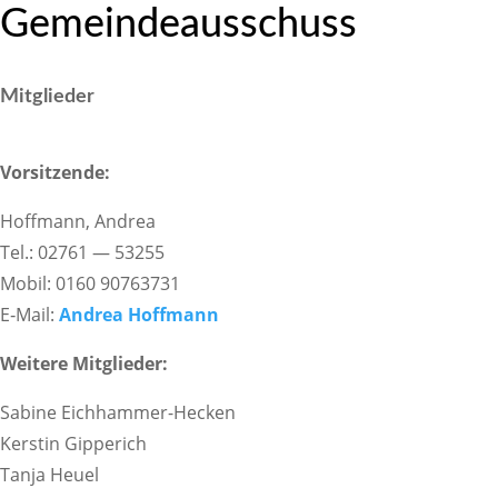
Gemein­de­aus­schuss
Mitglieder
Vorsit­zende:
Hoff­mann, Andrea
Tel.: 02761 — 53255
Mobil: 0160 90763731
E‑Mail:
Andrea Hoff­mann
Weitere Mitglieder:
Sabine Eich­hammer-Hecken
Kerstin Gippe­rich
Tanja Heuel