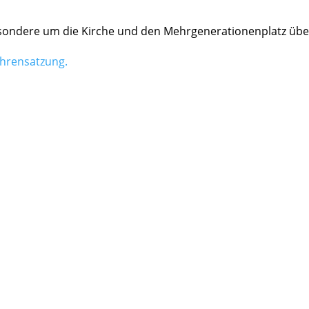
son­dere um die Kirche und den Mehr­ge­ne­ra­tio­nen­platz übe
h­ren­sat­zung.