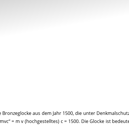
ine Bron­ze­glocke aus dem Jahr 1500, die unter Denk­mal­schu
vc“ = m v (hoch­ge­stelltes) c = 1500. Die Glocke ist bedeu­t