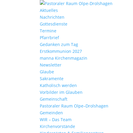
Aktu­elles
Nach­richten
Gottes­dienste
Termine
Pfarr­brief
Gedanken zum Tag
Erst­kom­mu­nion 2027
manna Kirchen­ma­gazin
News­letter
Glaube
Sakra­mente
Katho­lisch werden
Vorbilder im Glauben
Gemein­schaft
Pasto­raler Raum Olpe–Drolshagen
Gemeinden
WIR – Das Team
Kirchen­vor­stände