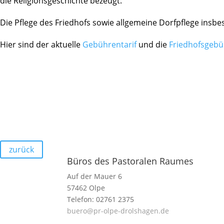
die Reli­gi­ons­ge­schichte bezeugt.
Die Pflege des Fried­hofs sowie allge­meine Dorf­pflege insbe­
Hier sind der aktu­elle
Gebüh­ren­tarif
und die
Fried­hofs­ge­bü
zurück
Büros des Pastoralen Raumes
Auf der Mauer 6
57462 Olpe
Telefon: 02761 2375
buero@pr-olpe-drolshagen.de