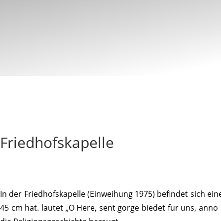
Fried­hofs­ka­pelle
In der Fried­hofs­ka­pelle (Einwei­hung 1975) befindet sich e
45 cm hat. lautet „O Here, sent gorge biedet fur uns, anno m