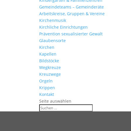
Kinder­gärten & Familienzentren
Gemein­de­teams – Gemeinderäte
Arbeits­kreise, Gruppen & Vereine
Kirchen­musik
Kirch­liche Einrichtungen
Präven­tion sexua­li­sierter Gewalt
Glau­ben­s­orte
Kirchen
Kapellen
Bild­stöcke
Wegkreuze
Kreuz­wege
Orgeln
Krippen
Kontakt
Seite auswählen