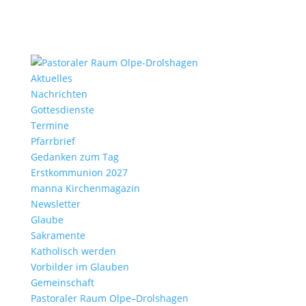
Aktu­elles
Nach­richten
Gottes­dienste
Termine
Pfarr­brief
Gedanken zum Tag
Erst­kom­mu­nion 2027
manna Kirchen­ma­gazin
News­letter
Glaube
Sakra­mente
Katho­lisch werden
Vorbilder im Glauben
Gemein­schaft
Pasto­raler Raum Olpe–Drolshagen