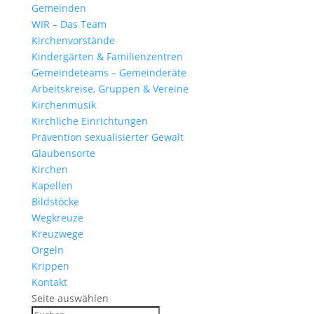
Gemeinden
WIR – Das Team
Kirchen­vor­stände
Kinder­gärten & Familienzentren
Gemein­de­teams – Gemeinderäte
Arbeits­kreise, Gruppen & Vereine
Kirchen­musik
Kirch­liche Einrichtungen
Präven­tion sexua­li­sierter Gewalt
Glau­ben­s­orte
Kirchen
Kapellen
Bild­stöcke
Wegkreuze
Kreuz­wege
Orgeln
Krippen
Kontakt
Seite auswählen