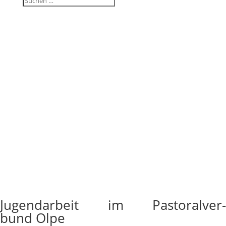
Jugend­ar­beit im Pasto­ral­ver­
bund Olpe