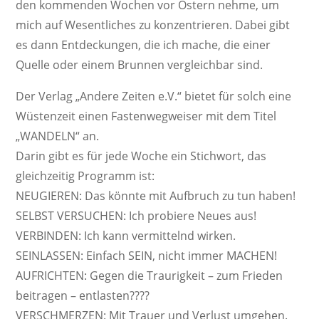
den kommenden Wochen vor Ostern nehme, um
mich auf Wesent­li­ches zu konzen­trieren. Dabei gibt
es dann Entde­ckungen, die ich mache, die einer
Quelle oder einem Brunnen vergleichbar sind.
Der Verlag „Andere Zeiten e.V.“ bietet für solch eine
Wüsten­zeit einen Fasten­weg­weiser mit dem Titel
„WANDELN“ an.
Darin gibt es für jede Woche ein Stich­wort, das
gleich­zeitig Programm ist:
NEUGIEREN: Das könnte mit Aufbruch zu tun haben!
SELBST VERSUCHEN: Ich probiere Neues aus!
VERBINDEN: Ich kann vermit­telnd wirken.
SEINLASSEN: Einfach SEIN, nicht immer MACHEN!
AUFRICHTEN: Gegen die Trau­rig­keit – zum Frieden
beitragen – entlasten????
VERSCHMERZEN: Mit Trauer und Verlust umgehen.