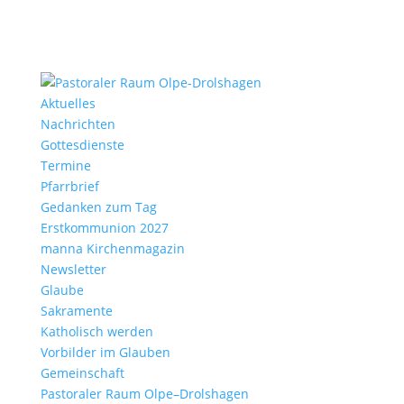
Aktu­elles
Nach­richten
Gottes­dienste
Termine
Pfarr­brief
Gedanken zum Tag
Erst­kom­mu­nion 2027
manna Kirchen­ma­gazin
News­letter
Glaube
Sakra­mente
Katho­lisch werden
Vorbilder im Glauben
Gemein­schaft
Pasto­raler Raum Olpe–Drolshagen