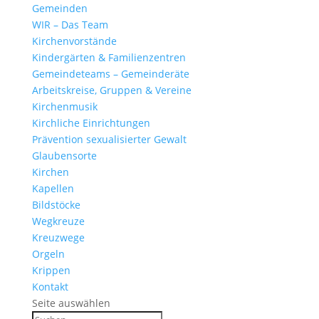
Gemeinden
WIR – Das Team
Kirchen­vor­stände
Kinder­gärten & Familienzentren
Gemein­de­teams – Gemeinderäte
Arbeits­kreise, Gruppen & Vereine
Kirchen­musik
Kirch­liche Einrichtungen
Präven­tion sexua­li­sierter Gewalt
Glau­ben­s­orte
Kirchen
Kapellen
Bild­stöcke
Wegkreuze
Kreuz­wege
Orgeln
Krippen
Kontakt
Seite auswählen